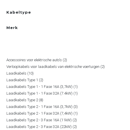
Kabeltype
Merk
PRODUCTCATEGORIËN
2
Accessoires voor elektrische auto's
2
2
Verloopkabels voor laadkabels van elektrische voertuigen
2
producten
10
Laadkabels
10
producten
2
Laadkabels Type 1
2
producten
1
Laadkabels Type 1 - 1 Fase 16A (3,7kW)
1
producten
1
Laadkabels Type 1 - 1 Fase 32A (7.4kW)
1
product
8
Laadkabels Type 2
8
product
3
Laadkabels Type 2 - 1 Fase 16A (3,7kW)
3
producten
1
Laadkabels Type 2 - 1 Fase 32A (7,4kW)
1
producten
2
Laadkabels Type 2 - 3 Fase 16A (11kW)
2
product
2
Laadkabels Type 2 - 3 Fase 32A (22kW)
2
producten