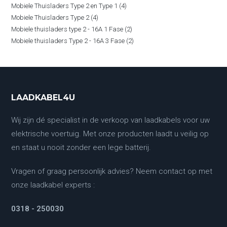
4
Mobiele Thuisladers Type 2 en Type 1
4
producten
4
Mobiele Thuisladers Type 2
4
producten
2
Mobiele thuisladers type 2 - 16A 1 Fase
2
producten
2
Mobiele thuisladers Type 2 - 16A 3 Fase
2
producten
producten
LAADKABEL4U
Wij zijn dé specialist in de verkoop van laadkabels voor uw
elektrische voertuig. Met onze producten laadt u veilig op
en staat u nooit zonder een lege batterij.
Vragen of graag persoonlijk advies? Neem contact op met
onze laadkabel experts :
0318 - 250030