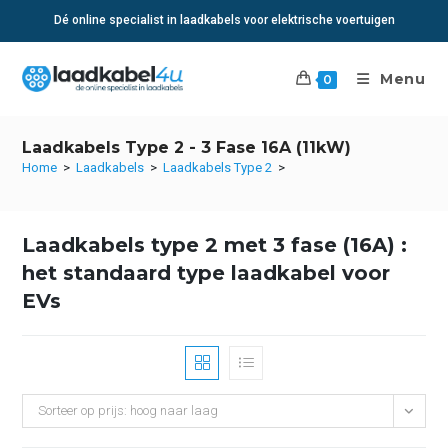
Ga
Dé online specialist in laadkabels voor elektrische voertuigen
naar
inhoud
Menu
0
Laadkabels Type 2 - 3 Fase 16A (11kW)
Home
>
Laadkabels
>
Laadkabels Type 2
>
Laadkabels type 2 met 3 fase (16A) :
het standaard type laadkabel voor
EVs
Sorteer op prijs: hoog naar laag