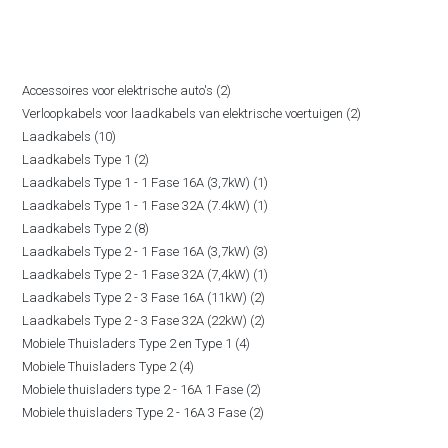
PRODUCTCATEGORIËN
2
Accessoires voor elektrische auto's
2
2
Verloopkabels voor laadkabels van elektrische voertuigen
2
producten
10
Laadkabels
10
producten
2
Laadkabels Type 1
2
producten
1
Laadkabels Type 1 - 1 Fase 16A (3,7kW)
1
producten
1
Laadkabels Type 1 - 1 Fase 32A (7.4kW)
1
product
8
Laadkabels Type 2
8
product
3
Laadkabels Type 2 - 1 Fase 16A (3,7kW)
3
producten
1
Laadkabels Type 2 - 1 Fase 32A (7,4kW)
1
producten
2
Laadkabels Type 2 - 3 Fase 16A (11kW)
2
product
2
Laadkabels Type 2 - 3 Fase 32A (22kW)
2
producten
4
Mobiele Thuisladers Type 2 en Type 1
4
producten
4
Mobiele Thuisladers Type 2
4
producten
2
Mobiele thuisladers type 2 - 16A 1 Fase
2
producten
2
Mobiele thuisladers Type 2 - 16A 3 Fase
2
producten
producten