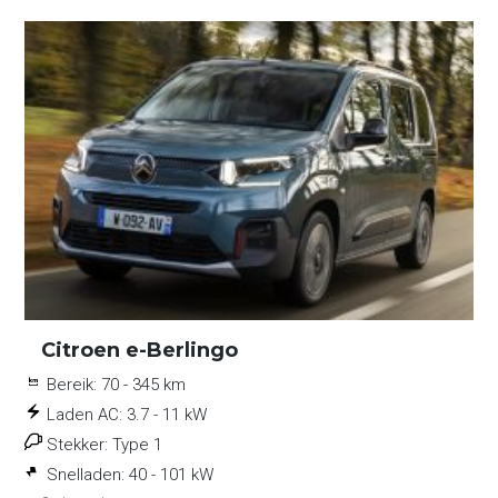
Citroen e-Berlingo
Bereik:
70 - 345 km
Laden AC:
3.7 - 11 kW
Stekker:
Type 1
Snelladen:
40 - 101 kW