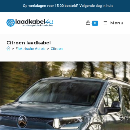
Ga
Op werkdagen voor 15:00 besteld? Volgende dag in huis
naar
inhoud
Menu
0
Citroen laadkabel
>
Elektrische Auto's
>
Citroen