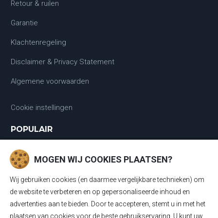
Retour & ruilen
Garantie
Klachtenregeling
Disclaimer & Privacy Statement
Algemene voorwaarden
Cookie instellingen
POPULAIR
Laadkabels
MOGEN WIJ COOKIES PLAATSEN?
Laadkabels Type 1
Wij gebruiken cookies (en daarmee vergelijkbare technieken) om
Laadkabels Type 2
de website te verbeteren en op gepersonaliseerde inhoud en
advertenties aan te bieden. Door te accepteren, stemt u in met het
Mobiele Thuisladers Type 2 en Type 1
plaatsen van cookies voor de beste gebruikservaring. U kunt uw