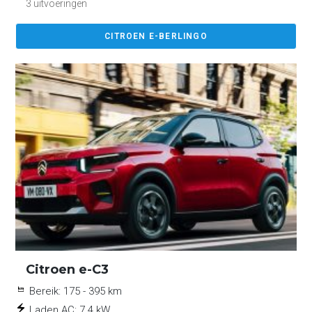
3 uitvoeringen
CITROEN E-BERLINGO
Citroen e-C3
Bereik:
175 - 395 km
Laden AC:
7.4 kW