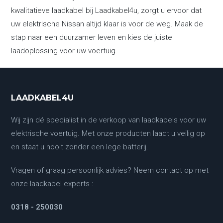
kwalitatieve laadkabel bij Laadkabel4u, zorgt u ervoor dat
uw elektrische Nissan altijd klaar is voor de weg. Maak de
stap naar een duurzamer leven en kies de juiste
laadoplossing voor uw voertuig.
LAADKABEL4U
Wij zijn dé specialist in de verkoop van laadkabels voor uw
elektrische voertuig. Met onze producten laadt u veilig op
en staat u nooit zonder een lege batterij.
Vragen of graag persoonlijk advies? Neem contact op met
onze laadkabel experts :
0318 - 250030