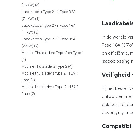
3
(3,7kW)
3
Laadkabels Type 2 - 1 Fase 32A
producten
1
(7,4kW)
1
Laadkabels
Laadkabels Type 2 - 3 Fase 16A
product
2
(11kW)
2
In de wereld va
Laadkabels Type 2 - 3 Fase 32A
producten
Fase 16A (3,7kW
2
(22kW)
2
Mobiele Thuisladers Type 2 en Type 1
en efficiëntie,
producten
4
4
laadoplossing m
4
Mobiele Thuisladers Type 2
4
producten
Mobiele thuisladers type 2 - 16A 1
producten
Veiligheid
2
Fase
2
Mobiele thuisladers Type 2 - 16A 3
producten
Bij het kiezen 
2
Fase
2
ontworpen met 
producten
opladen zonder
beveiligingsmec
Compatibil