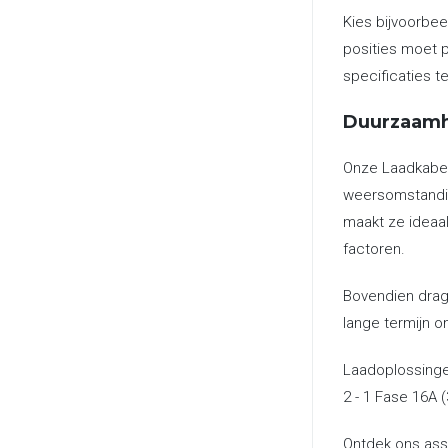
Kies bijvoorbee
posities moet 
specificaties t
Duurzaamh
Onze Laadkabels
weersomstandig
maakt ze ideaal
factoren.
Bovendien drage
lange termijn o
Laadoplossingen
2 - 1 Fase 16A (
Ontdek ons asso