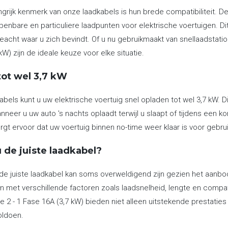
grijk kenmerk van onze laadkabels is hun brede compatibiliteit. De
 openbare en particuliere laadpunten voor elektrische voertuigen. D
geacht waar u zich bevindt. Of u nu gebruikmaakt van snellaadstati
kW) zijn de ideale keuze voor elke situatie.
tot wel 3,7 kW
bels kunt u uw elektrische voertuig snel opladen tot wel 3,7 kW. Di
nneer u uw auto 's nachts oplaadt terwijl u slaapt of tijdens een
rgt ervoor dat uw voertuig binnen no-time weer klaar is voor gebruik
 de juiste laadkabel?
de juiste laadkabel kan soms overweldigend zijn gezien het aanbo
 met verschillende factoren zoals laadsnelheid, lengte en compati
 2 - 1 Fase 16A (3,7 kW) bieden niet alleen uitstekende prestatie
oldoen.