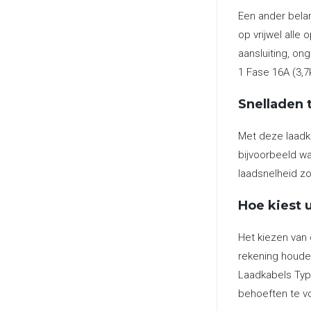
Een ander belan
op vrijwel alle
aansluiting, on
1 Fase 16A (3,7
Snelladen 
Met deze laadka
bijvoorbeeld wa
laadsnelheid zo
Hoe kiest u
Het kiezen van 
rekening houden
Laadkabels Type
behoeften te v