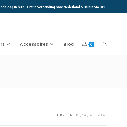
de dag in huis | Gratis verzending naar Nederland & België via DPD
rs
Accessoires
Blog
Toggle
0
website
zoeken
BEKIJKEN:
12
24
ALLEMAAL