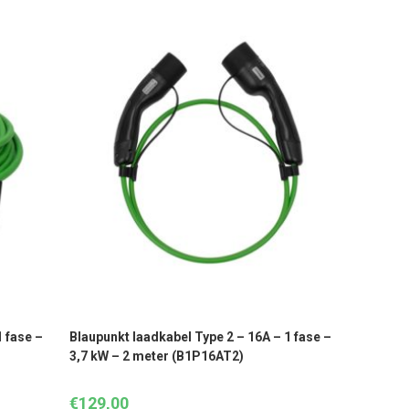
 fase –
Blaupunkt laadkabel Type 2 – 16A – 1 fase –
3,7 kW – 2 meter (B1P16AT2)
€
129,00