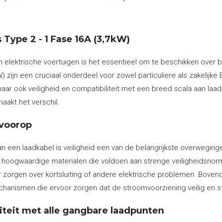
€209,00
tot
€259,00
 Type 2 - 1 Fase 16A (3,7kW)
n elektrische voertuigen is het essentieel om te beschikken over
) zijn een cruciaal onderdeel voor zowel particuliere als zakelijke 
 maar ook veiligheid en compatibiliteit met een breed scala aan laad
aakt het verschil.
 voorop
van een laadkabel is veiligheid een van de belangrijkste overweging
hoogwaardige materialen die voldoen aan strenge veiligheidsnorme
 zorgen over kortsluiting of andere elektrische problemen. Boven
hanismen die ervoor zorgen dat de stroomvoorziening veilig en stabi
iteit met alle gangbare laadpunten