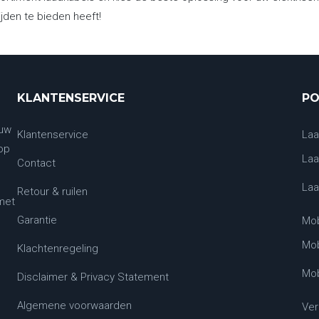
ijden te bieden heeft!
KLANTENSERVICE
PO
 uw
Klantenservice
Laa
 op
Laa
Contact
Laa
Retour & ruilen
met
Garantie
Mob
Mob
Klachtenregeling
Mob
Disclaimer & Privacy Statement
Algemene voorwaarden
Ver