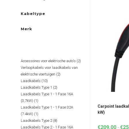
Kabeltype
Merk
PRODUCTCATEGORIËN
2
Accessoires voor elektrische auto's
2
Verloopkabels voor laadkabels van
producten
2
elektrische voertuigen
2
10
Laadkabels
10
producten
2
Laadkabels Type 1
2
producten
Laadkabels Type 1 - 1 Fase 16A
producten
1
(3,7kW)
1
Carpoint laadkab
Laadkabels Type 1 - 1 Fase 32A
product
kW)
1
(7.4kW)
1
8
Laadkabels Type 2
8
product
€
209,00
-
€
25
Laadkabels Type 2 - 1 Fase 16A
producten