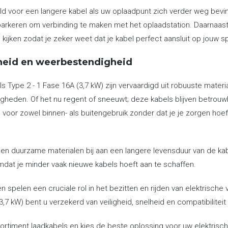
ld voor een langere kabel als uw oplaadpunt zich verder weg bevin
parkeren om verbinding te maken met het oplaadstation. Daarnaast
e kijken zodat je zeker weet dat je kabel perfect aansluit op jouw s
eid en weerbestendigheid
 Type 2 - 1 Fase 16A (3,7 kW) zijn vervaardigd uit robuuste materi
heden. Of het nu regent of sneeuwt; deze kabels blijven betrouw
 voor zowel binnen- als buitengebruik zonder dat je je zorgen hoe
n duurzame materialen bij aan een langere levensduur van de kabel 
mdat je minder vaak nieuwe kabels hoeft aan te schaffen.
 spelen een cruciale rol in het bezitten en rijden van elektrisc
3,7 kW) bent u verzekerd van veiligheid, snelheid en compatibiliteit
rtiment laadkabels en kies de beste oplossing voor uw elektrische 