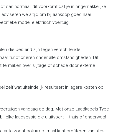
dt dan normaal; dit voorkomt dat je in ongemakkelijke
 adviseren we altijd om bij aankoop goed naar
pecifieke model elektrisch voertuig.
alen die bestand zijn tegen verschillende
baar functioneren onder alle omstandigheden. Dit
ft te maken over slijtage of schade door externe
zelf wat uiteindelijk resulteert in lagere kosten op
he voertuigen vandaag de dag. Met onze Laadkabels Type
 bij elke laadsessie die u uitvoert – thuis of onderweg!
auto zodat ook jij optimaal kunt profiteren van alles