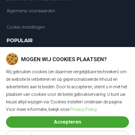
Algemene voorwaarden
Cookie instellingen
POPULAIR
Laadkabels
MOGEN WIJ COOKIES PLAATSEN?
Laadkabels Type 1
Wij gebruiken cookies (en daarmee vergelijkbare technieken) om
Laadkabels Type 2
de website te verbeteren en op gepersonaliseerde inhoud en
advertenties aan te bieden. Door te accepteren, stemt u in met het
Mobiele Thuisladers Type 2 en Type 1
plaatsen van cookies voor de beste gebruikservaring. U kunt uw
keuze altijd wijzigen via 'Cookies instellen' onderaan de pagina.
Mobiele Thuisladers Type 1
Voor meer informatie, bekijk onze
Privacy Policy
.
Mobiele Thuisladers Type 2
Accepteren
Verloopkabels