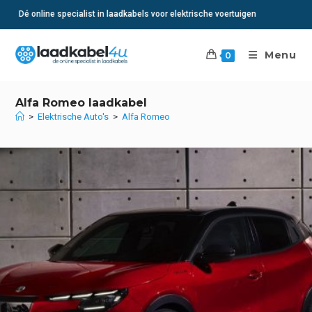
Ga
Op werkdagen voor 15:00 besteld? Volgende dag in huis
naar
inhoud
Menu
0
Alfa Romeo laadkabel
>
Elektrische Auto's
>
Alfa Romeo