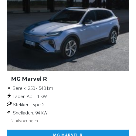
MG Marvel R
Bereik:
250 - 540 km
Laden AC:
11 kW
Stekker:
Type 2
Snelladen:
94 kW
2 uitvoeringen
MG MARVEL R