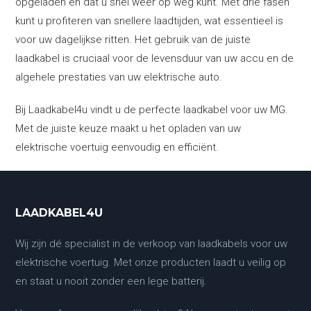
opgeladen en dat u snel weer op weg kunt. Met drie fasen
kunt u profiteren van snellere laadtijden, wat essentieel is
voor uw dagelijkse ritten. Het gebruik van de juiste
laadkabel is cruciaal voor de levensduur van uw accu en de
algehele prestaties van uw elektrische auto.
Bij Laadkabel4u vindt u de perfecte laadkabel voor uw MG.
Met de juiste keuze maakt u het opladen van uw
elektrische voertuig eenvoudig en efficiënt.
LAADKABEL4U
Wij zijn dé specialist in de verkoop van laadkabels voor uw
elektrische voertuig. Met onze producten laadt u veilig op
en staat u nooit zonder een lege batterij.