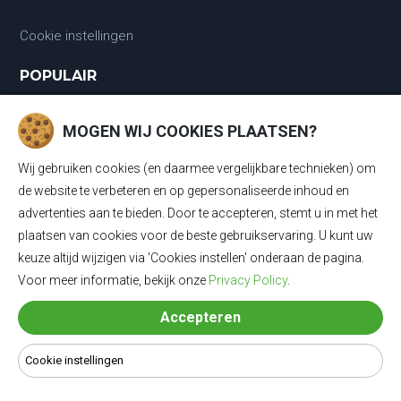
Cookie instellingen
POPULAIR
Laadkabels
MOGEN WIJ COOKIES PLAATSEN?
Laadkabels Type 1
Wij gebruiken cookies (en daarmee vergelijkbare technieken) om
Laadkabels Type 2
de website te verbeteren en op gepersonaliseerde inhoud en
advertenties aan te bieden. Door te accepteren, stemt u in met het
Mobiele Thuisladers Type 2 en Type 1
plaatsen van cookies voor de beste gebruikservaring. U kunt uw
keuze altijd wijzigen via 'Cookies instellen' onderaan de pagina.
Mobiele Thuisladers Type 1
Voor meer informatie, bekijk onze
Privacy Policy
.
Mobiele Thuisladers Type 2
Accepteren
Verloopkabels
Cookie instellingen
© 2024 Laadkabel4u - Alle rechten voorbehouden | Alle prijzen