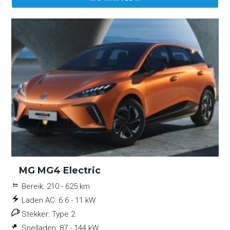
MG MG4 Electric
Bereik:
210 - 625 km
Laden AC:
6.6 - 11 kW
Stekker:
Type 2
Snelladen:
87 - 144 kW