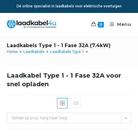
Ga
Dé online specialist in laadkabels voor elektrische voertuigen
naar
inhoud
Menu
0
Laadkabels Type 1 - 1 Fase 32A (7.4kW)
Home
>
Laadkabels
>
Laadkabels Type 1
>
Laadkabel Type 1 - 1 Fase 32A voor
snel opladen
Sorteer op prijs: hoog naar laag