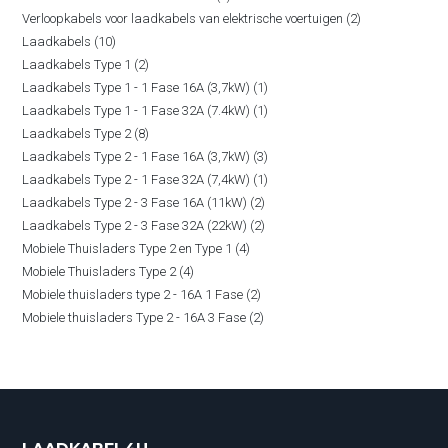
2
Verloopkabels voor laadkabels van elektrische voertuigen
2
producten
10
Laadkabels
10
producten
2
Laadkabels Type 1
2
producten
1
Laadkabels Type 1 - 1 Fase 16A (3,7kW)
1
producten
1
Laadkabels Type 1 - 1 Fase 32A (7.4kW)
1
product
8
Laadkabels Type 2
8
product
3
Laadkabels Type 2 - 1 Fase 16A (3,7kW)
3
producten
1
Laadkabels Type 2 - 1 Fase 32A (7,4kW)
1
producten
2
Laadkabels Type 2 - 3 Fase 16A (11kW)
2
product
2
Laadkabels Type 2 - 3 Fase 32A (22kW)
2
producten
4
Mobiele Thuisladers Type 2 en Type 1
4
producten
4
Mobiele Thuisladers Type 2
4
producten
2
Mobiele thuisladers type 2 - 16A 1 Fase
2
producten
2
Mobiele thuisladers Type 2 - 16A 3 Fase
2
producten
producten