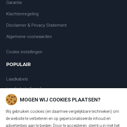
Garantie
Klachtenregeling
Disclaimer & Privacy Statement
Algemene voorwaarden
Cookie instellingen
POPULAIR
Laadkabels
Laadkabels Type 1
MOGEN WIJ COOKIES PLAATSEN?
Laadkabels Type 2
Wij gebruiken cookies (en daarmee vergelijkbare technieken) om
Mobiele Thuisladers Type 2 en Type 1
de website te verbeteren en op gepersonaliseerde inhoud en
Mobiele Thuisladers Type 1
advertenties aan te bieden. Door te accepteren, stemt u in met het