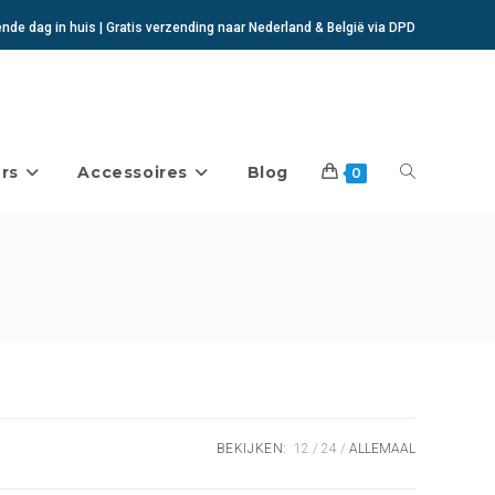
de dag in huis | Gratis verzending naar Nederland & België via DPD
rs
Accessoires
Blog
Toggle
0
website
zoeken
BEKIJKEN:
12
24
ALLEMAAL