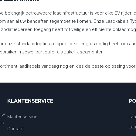
oe belangrijk betrouwbare laadinfrastructuur is voor elke EV-rijder
m aan al uw behoeften tegemoet te komen. Onze Laadkabels Type 
 zodat iedereen toegang heeft tot veilige en efficiënte oplaadmog
oor onze standaardopties of specifieke lengtes nodig heeft om aa
ebruiker in zowel particulier als zakelijk segmenten.
ortiment laadkabels vandaag nog en kies de beste oplossing voor 
KLANTENSERVICE
PO
 uw
Klantenservice
Laa
 op
Laa
Contact