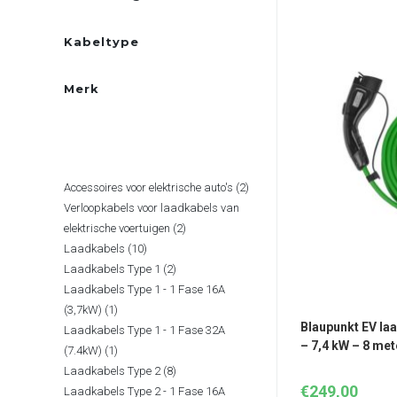
Kabeltype
Merk
PRODUCTCATEGORIËN
2
Accessoires voor elektrische auto's
2
Verloopkabels voor laadkabels van
producten
2
elektrische voertuigen
2
10
Laadkabels
10
producten
2
Laadkabels Type 1
2
producten
Laadkabels Type 1 - 1 Fase 16A
producten
1
(3,7kW)
1
Blaupunkt EV laa
Laadkabels Type 1 - 1 Fase 32A
product
– 7,4 kW – 8 me
1
(7.4kW)
1
8
Laadkabels Type 2
8
product
€
249,00
Laadkabels Type 2 - 1 Fase 16A
producten