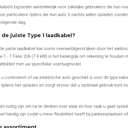
kabels bijzonder aantrekkelijk voor zakelijke gebruikers die hun 
oor particuliere rijders die hun auto 's nachts willen opladen zond
volgende dag.
 de juiste Type 1 laadkabel?
de juiste laadkabel kan soms overweldigend lijken door het aanbod
 1 - 1 Fase 32A (7.4 kW) is het belangrijk om rekening te houden 
ibiliteit met uw specifieke voertuigmodel.
 u controleert of uw elektrische auto geschikt is voor dit type kab
n tijdens het opladen en zorgt ervoor dat u optimaal gebruik kunt 
et nuttig zijn om na te denken over waar en hoe vaak u gaat oplade
el handig zijn zodat u meer flexibiliteit heeft bij parkeerplaatsen 
s assortiment