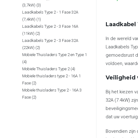
3
(3,7kW)
3
Laadkabels Type 2 - 1 Fase 32A
producten
1
(7,4kW)
1
Laadkabel 
Laadkabels Type 2 - 3 Fase 16A
product
2
(11kW)
2
In de wereld va
Laadkabels Type 2 - 3 Fase 32A
producten
Laadkabels Type
2
(22kW)
2
Mobiele Thuisladers Type 2 en Type 1
gemoedsrust die
producten
4
4
voldoen, waardo
4
Mobiele Thuisladers Type 2
4
producten
Mobiele thuisladers type 2 - 16A 1
producten
Veiligheid
2
Fase
2
Mobiele thuisladers Type 2 - 16A 3
producten
Bij het kiezen 
2
Fase
2
32A (7.4kW) zij
producten
beveiligingsmec
dat uw voertuig
Bovendien zijn 