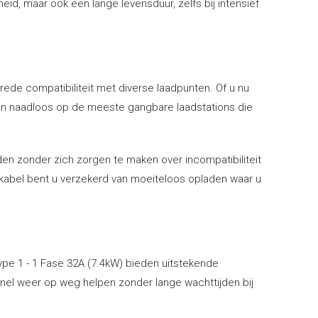
eid, maar ook een lange levensduur, zelfs bij intensief
rede compatibiliteit met diverse laadpunten. Of u nu
sen naadloos op de meeste gangbare laadstations die
en zonder zich zorgen te maken over incompatibiliteit
adkabel bent u verzekerd van moeiteloos opladen waar u
pe 1 - 1 Fase 32A (7.4kW) bieden uitstekende
 snel weer op weg helpen zonder lange wachttijden bij