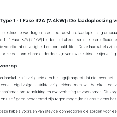
Type 1 - 1 Fase 32A (7.4kW): De laadoplossing 
n elektrische voertuigen is een betrouwbare laadoplossing cruciaal 
 1 - 1 Fase 32A (7.4kW) bieden niet alleen een snelle en efficiën
 voortkomt uit veiligheid en compatibiliteit. Deze laadkabels zij
or ze een onmisbaar onderdeel zijn van uw elektrische rijervaring.
 voorop
van laadkabels is veiligheid een belangrijk aspect dat niet over h
n vervaardigd volgens strikte veiligheidsnormen, wat betekent dat z
hanismen om kortsluiting en oververhitting te voorkomen. Dit zor
 en uzelf goed beschermd zijn tegen mogelijke risico's tijdens het
deze kabels voorzien van stevige connectoren die zorgen voor een