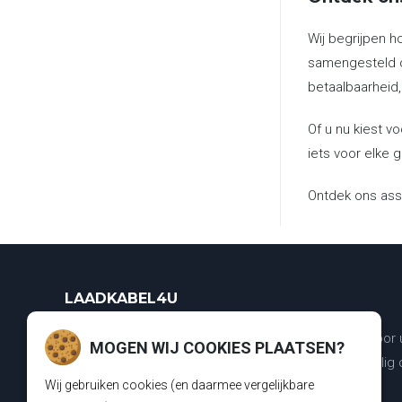
Wij begrijpen h
samengesteld o
betaalbaarheid,
Of u nu kiest v
iets voor elke g
Ontdek ons ass
LAADKABEL4U
Wij zijn dé specialist in de verkoop van laadkabels voor
MOGEN WIJ COOKIES PLAATSEN?
elektrische voertuig. Met onze producten laadt u veilig
Wij gebruiken cookies (en daarmee vergelijkbare
en staat u nooit zonder een lege batterij.