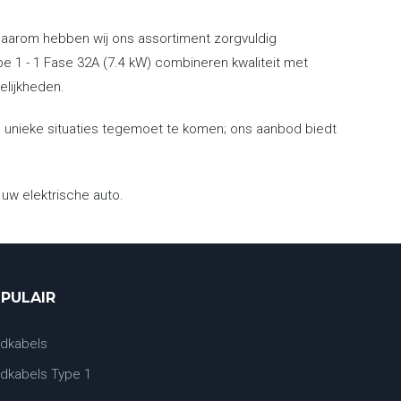
; daarom hebben wij ons assortiment zorgvuldig
1 - 1 Fase 32A (7.4 kW) combineren kwaliteit met
elijkheden.
n unieke situaties tegemoet te komen; ons aanbod biedt
uw elektrische auto.
PULAIR
dkabels
dkabels Type 1