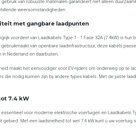
t gebruik van robuuste materialen garandeert niet alleen duurzaamh
schillende weersomstandigheden.
iteit met gangbare laadpunten
grijk voordeel van Laadkabels Type 1 - 1 Fase 32A (7.4kW) is hun b
of gebruikmaakt van openbare laadinfrastructuur, deze kabels pas
n in Nederland en daarbuiten.
heid maakt het eenvoudiger voor EV-rijders om onderweg op te lad
rs die nodig kunnen zijn bij andere types kabels. Met de juiste la
tot 7.4 kW
 essentieel voor moderne elektrische voertuigen en Laadkabels Ty
it gebied. Met een laadsnelheid tot wel 7.4 kW kunt u uw voertuig