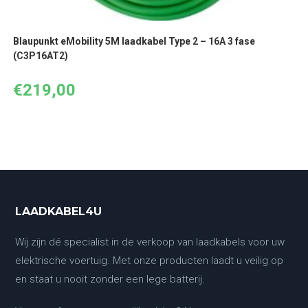
Blaupunkt eMobility 5M laadkabel Type 2 – 16A 3 fase
(C3P16AT2)
€
219,00
LAADKABEL4U
Wij zijn dé specialist in de verkoop van laadkabels voor uw
elektrische voertuig. Met onze producten laadt u veilig op
en staat u nooit zonder een lege batterij.