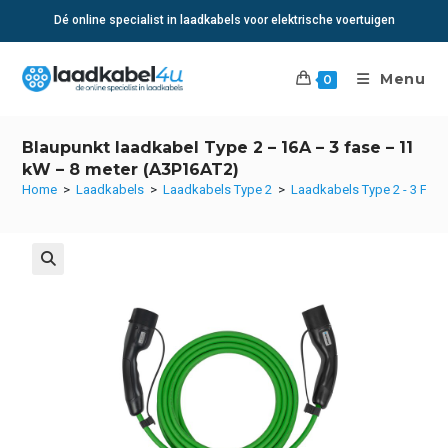
Ga
Op werkdagen voor 15:00 besteld? Volgende dag in huis
naar
inhoud
Menu
0
Blaupunkt laadkabel Type 2 – 16A – 3 fase – 11
kW – 8 meter (A3P16AT2)
Home
>
Laadkabels
>
Laadkabels Type 2
>
Laadkabels Type 2 - 3 Fas
🔍