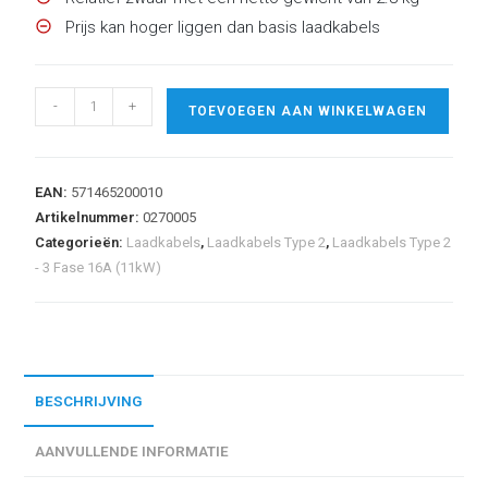
Prijs kan hoger liggen dan basis laadkabels
Blaupunkt
-
+
TOEVOEGEN AAN WINKELWAGEN
laadkabel
Type
2
EAN:
571465200010
-
Artikelnummer:
0270005
16A
Categorieën:
Laadkabels
,
Laadkabels Type 2
,
Laadkabels Type 2
-
- 3 Fase 16A (11kW)
3
fase
-
11
kW
BESCHRIJVING
-
AANVULLENDE INFORMATIE
8
meter