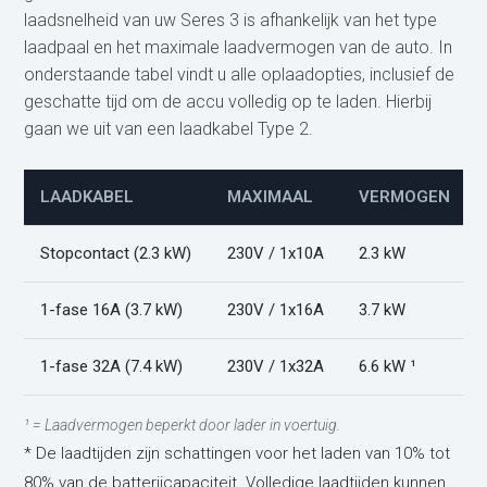
laadsnelheid van uw Seres 3 is afhankelijk van het type
laadpaal en het maximale laadvermogen van de auto. In
onderstaande tabel vindt u alle oplaadopties, inclusief de
geschatte tijd om de accu volledig op te laden. Hierbij
gaan we uit van een laadkabel Type 2.
LAADKABEL
MAXIMAAL
VERMOGEN
Stopcontact (2.3 kW)
230V / 1x10A
2.3 kW
1-fase 16A (3.7 kW)
230V / 1x16A
3.7 kW
1-fase 32A (7.4 kW)
230V / 1x32A
6.6 kW ¹
¹ = Laadvermogen beperkt door lader in voertuig.
* De laadtijden zijn schattingen voor het laden van 10% tot
80% van de batterijcapaciteit. Volledige laadtijden kunnen