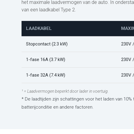
het maximale laadvermogen van de auto. In onderstaand
van een laadkabel Type 2.
LAADKABEL
MAXI
Stopcontact (2.3 kW)
230V 
1-fase 16A (3.7 kW)
230V 
1-fase 32A (7.4 kW)
230V 
¹ = Laadvermogen beperkt door lader in voertuig.
* De laadtijden zijn schattingen voor het laden van 10% 
batterijconditie en andere factoren.