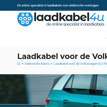
Ga
Dé online specialist in laadkabels voor elektrische voertuigen
naar
inhoud
Laadkabel voor de Vo
>
Elektrische Auto's
>
Laadkabel voor de Volkswagen ID.3 P