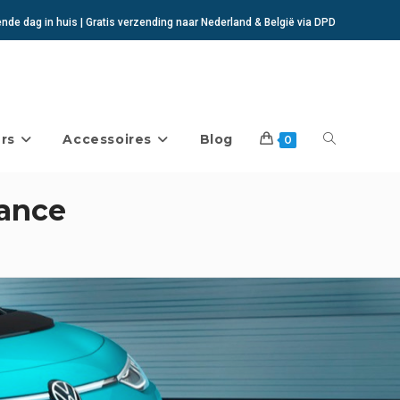
de dag in huis | Gratis verzending naar Nederland & België via DPD
rs
Accessoires
Blog
Toggle
0
mance
website
zoeken