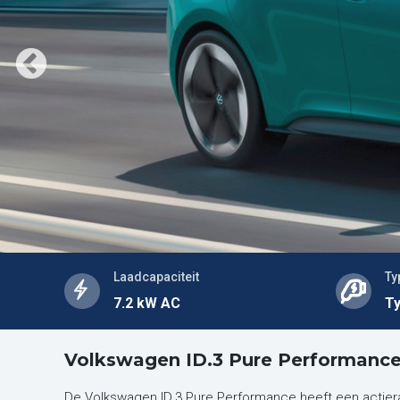
Laadcapaciteit
Ty
7.2 kW AC
Ty
Volkswagen ID.3 Pure Performance
De Volkswagen ID.3 Pure Performance heeft een actier