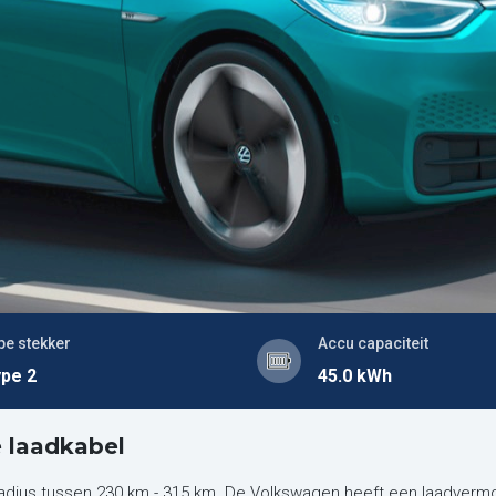
pe stekker
Accu capaciteit
pe 2
45.0 kWh
 laadkabel
adius tussen 230 km - 315 km. De Volkswagen heeft een laadvermo