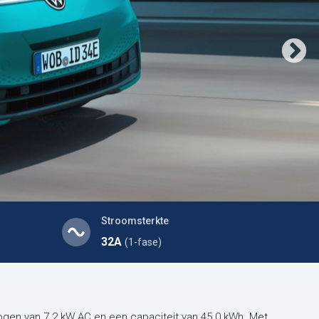
Stroomsterkte
32A
(1-fase)
gen van 7.2 kW AC en een capaciteit van 45.0 kWh. Met