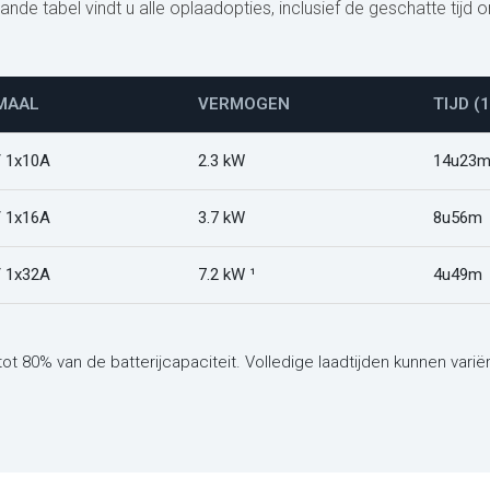
e tabel vindt u alle oplaadopties, inclusief de geschatte tijd om
MAAL
VERMOGEN
TIJD (
/ 1x10A
2.3 kW
14u23
/ 1x16A
3.7 kW
8u56m
/ 1x32A
7.2 kW ¹
4u49m
tot 80% van de batterijcapaciteit. Volledige laadtijden kunnen var