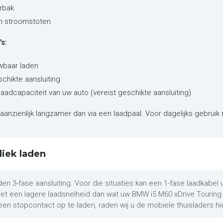
rbak
en stroomstoten
s:
wbaar laden
schikte aansluiting
laadcapaciteit van uw auto (vereist geschikte aansluiting)
aanzienlijk langzamer dan via een laadpaal. Voor dagelijks gebruik 
liek laden
den 3-fase aansluiting. Voor die situaties kan een 1-fase laadkabel
met een lagere laadsnelheid dan wat uw BMW i5 M60 xDrive Tourin
een stopcontact op te laden, raden wij u de mobiele thuisladers hi