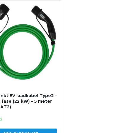
nkt EV laadkabel Type2 –
3 fase (22 kW) – 5 meter
2AT2)
0