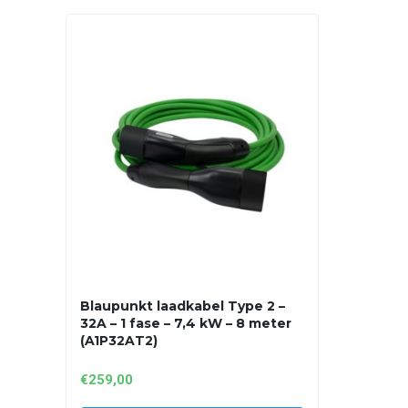
Blaupunkt laadkabel Type 2 –
32A – 1 fase – 7,4 kW – 8 meter
(A1P32AT2)
€
259,00