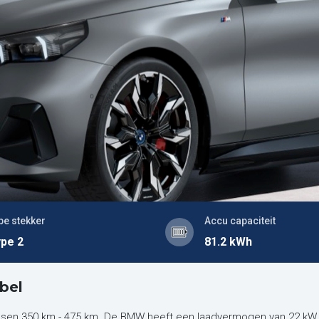
pe stekker
Accu capaciteit
pe 2
81.2 kWh
bel
ussen 350 km - 475 km. De BMW heeft een laadvermogen van 22 kW