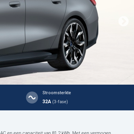
Stroomsterkte
32A
(3-fase)
 AC en een capaciteit van 81.2 kWh. Met een vermogen