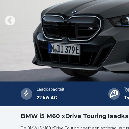
Laadcapaciteit
Ty
22 kW AC
Ty
BMW i5 M60 xDrive Touring laadka
De BMW i5 M60 xDrive Touring heeft een actieradius t