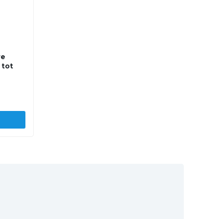
re
 tot