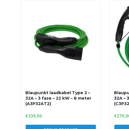
Blaupunkt laadkabel Type 2 –
Blaupu
32A – 3 fase – 22 kW – 8 meter
32A – 
(A3P32AT2)
(C3P3
€
339,00
€
279,0