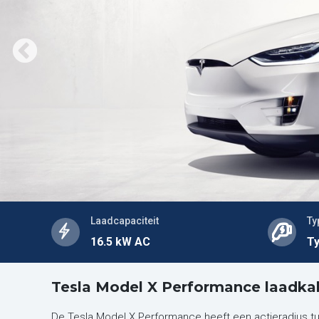
Laadcapaciteit
Ty
16.5 kW AC
Ty
Tesla Model X Performance laadka
De Tesla Model X Performance heeft een actieradius t