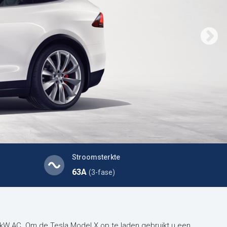
Stroomsterkte
63A
(3-fase)
kW AC. Om de Tesla Model X op te laden gebruikt u een