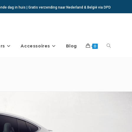
de dag in huis | Gratis verzending naar Nederland & België via DPD
rs
Accessoires
Blog
Toggle
0
website
zoeken