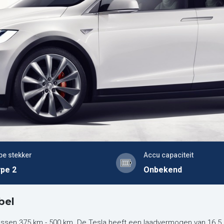
pe stekker
Accu capaciteit
pe 2
Onbekend
bel
ussen 375 km - 500 km. De Tesla heeft een laadvermogen van 16.5 