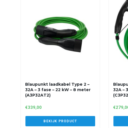
Blaupunkt laadkabel Type 2 –
Blaupu
32A – 3 fase – 22 kW – 8 meter
32A – 
(A3P32AT2)
(C3P3
€
339,00
€
279,0
BEKIJK PRODUCT