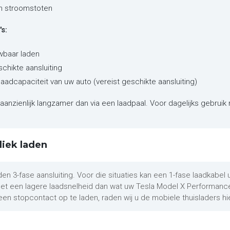
en stroomstoten
s:
wbaar laden
schikte aansluiting
laadcapaciteit van uw auto (vereist geschikte aansluiting)
aanzienlijk langzamer dan via een laadpaal. Voor dagelijks gebruik 
liek laden
den 3-fase aansluiting. Voor die situaties kan een 1-fase laadkabel
 met een lagere laadsnelheid dan wat uw Tesla Model X Performan
een stopcontact op te laden, raden wij u de mobiele thuisladers hi