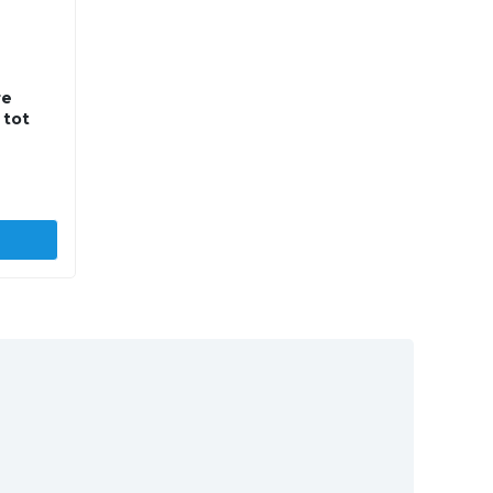
re
 tot