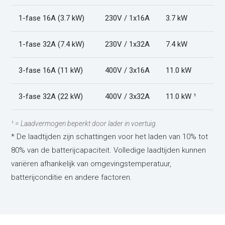
1-fase 16A (3.7 kW)
230V / 1x16A
3.7 kW
1-fase 32A (7.4 kW)
230V / 1x32A
7.4 kW
3-fase 16A (11 kW)
400V / 3x16A
11.0 kW
3-fase 32A (22 kW)
400V / 3x32A
11.0 kW ¹
¹ = Laadvermogen beperkt door lader in voertuig.
* De laadtijden zijn schattingen voor het laden van 10% tot
80% van de batterijcapaciteit. Volledige laadtijden kunnen
variëren afhankelijk van omgevingstemperatuur,
batterijconditie en andere factoren.