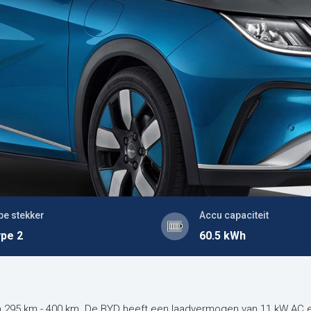
pe stekker
Accu capaciteit
pe 2
60.5 kWh
 295 km - 400 km. De BYD heeft een laadvermogen van 11 kW AC e