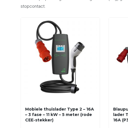
stopcontact.
Mobiele thuislader Type 2 – 16A
Blaupu
– 3 fase – 11 kW – 5 meter (rode
lader T
CEE-stekker)
16A (P