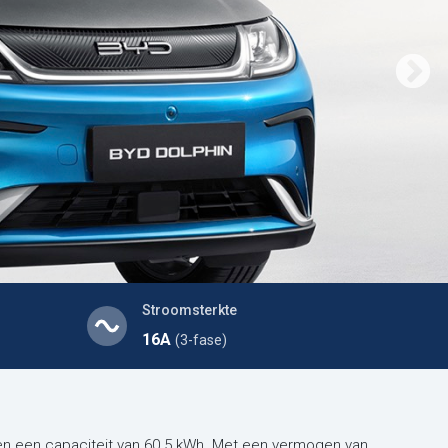
Stroomsterkte
16A
(3-fase)
n een capaciteit van 60.5 kWh. Met een vermogen van