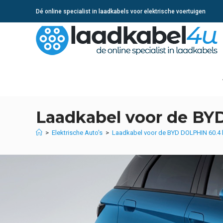
Ga
Dé online specialist in laadkabels voor elektrische voertuigen
naar
inhoud
Laadkabel voor de B
>
Elektrische Auto's
>
Laadkabel voor de BYD DOLPHIN 60.4