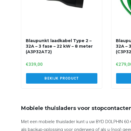
Blaupunkt laadkabel Type 2 –
Blaupu
32A – 3 fase – 22 kW – 8 meter
32A – 
(A3P32AT2)
(C3P3
€
339,00
€
279,0
BEKIJK PRODUCT
Mobiele thuisladers voor stopcontacte
Met een mobiele thuislader kunt u uw BYD DOLPHIN 60.4
als backup-oplossing voor onderweg of als u (nog) geen