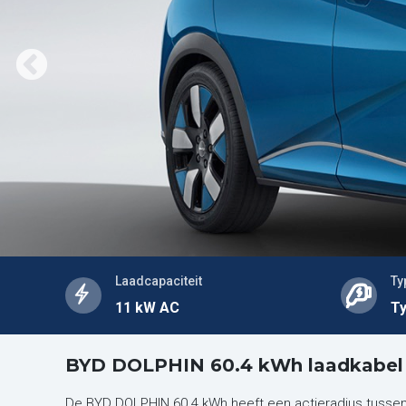
Laadcapaciteit
Ty
11 kW AC
Ty
BYD DOLPHIN 60.4 kWh laadkabel
De BYD DOLPHIN 60.4 kWh heeft een actieradius tussen