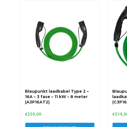
Blaupunkt laadkabel Type 2 –
Blaupu
16A – 3 fase – 11 kW – 8 meter
laadka
(A3P16AT2)
(C3P16
€
259,00
€
219,0