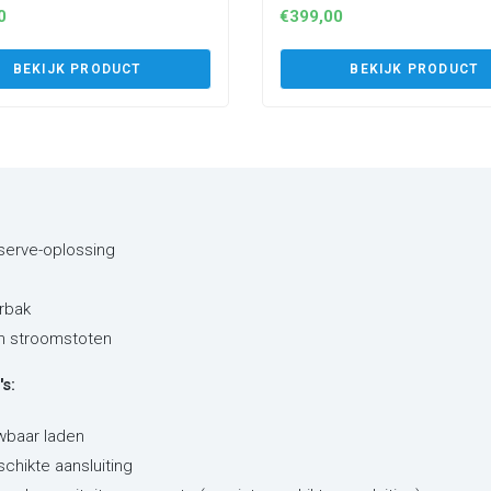
0
€
399,00
BEKIJK PRODUCT
BEKIJK PRODUCT
eserve-oplossing
rbak
en stroomstoten
s:
wbaar laden
schikte aansluiting