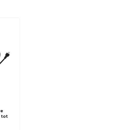
re
 tot