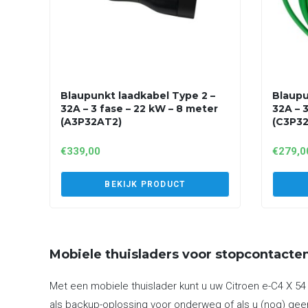
Blaupunkt laadkabel Type 2 –
Blaupu
32A – 3 fase – 22 kW – 8 meter
32A – 
(A3P32AT2)
(C3P3
€
339,00
€
279,0
BEKIJK PRODUCT
Mobiele thuisladers voor stopcontacte
Met een mobiele thuislader kunt u uw Citroen e-C4 X 54
als backup-oplossing voor onderweg of als u (nog) geen