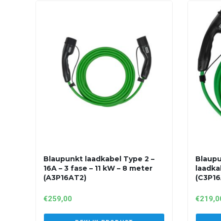
Blaupunkt laadkabel Type 2 –
Blaupu
16A – 3 fase – 11 kW – 8 meter
laadka
(A3P16AT2)
(C3P16
€
259,00
€
219,0