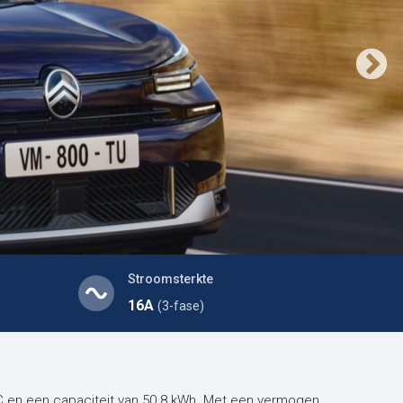
Stroomsterkte
16A
(3-fase)
C en een capaciteit van 50.8 kWh. Met een vermogen