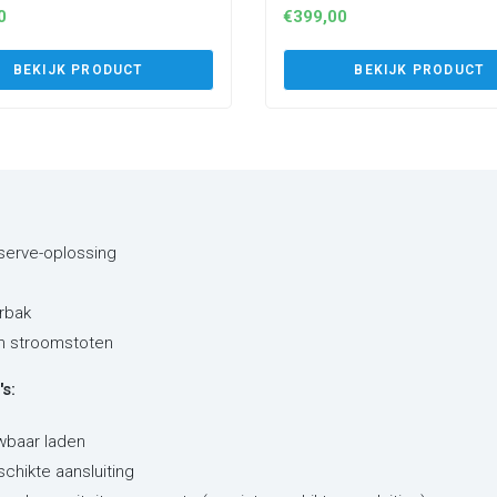
0
€
399,00
BEKIJK PRODUCT
BEKIJK PRODUCT
eserve-oplossing
rbak
en stroomstoten
s:
wbaar laden
schikte aansluiting