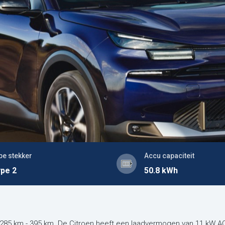
pe stekker
Accu capaciteit
pe 2
50.8 kWh
n 285 km - 395 km. De Citroen heeft een laadvermogen van 11 kW A