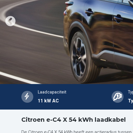
Laadcapaciteit
Ty
11 kW AC
Ty
Citroen e-C4 X 54 kWh laadkabel
De Citroen e-C4 X 54 kWh heeft een actieradius tusse