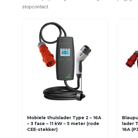
stopcontact.
Mobiele thuislader Type 2 – 16A
Blaupu
– 3 fase – 11 kW – 5 meter (rode
lader T
CEE-stekker)
16A (P