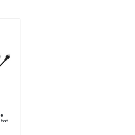
re
 tot