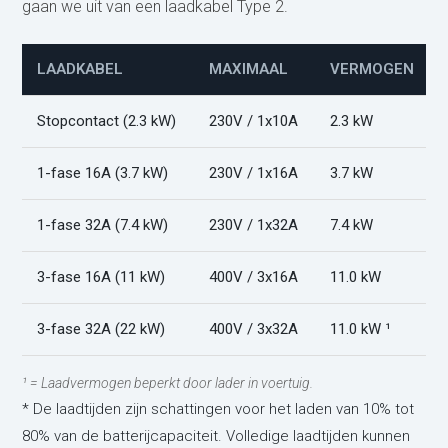
gaan we uit van een laadkabel Type 2.
LAADKABEL
MAXIMAAL
VERMOGEN
Stopcontact (2.3 kW)
230V / 1x10A
2.3 kW
1-fase 16A (3.7 kW)
230V / 1x16A
3.7 kW
1-fase 32A (7.4 kW)
230V / 1x32A
7.4 kW
3-fase 16A (11 kW)
400V / 3x16A
11.0 kW
3-fase 32A (22 kW)
400V / 3x32A
11.0 kW ¹
¹ = Laadvermogen beperkt door lader in voertuig.
* De laadtijden zijn schattingen voor het laden van 10% tot
80% van de batterijcapaciteit. Volledige laadtijden kunnen