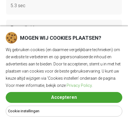
5.3 sec
Topsnelheid
180 km/u
MOGEN WIJ COOKIES PLAATSEN?
Wij gebruiken cookies (en daarmee vergelijkbare technieken) om
de website te verbeteren en op gepersonaliseerde inhoud en
Gewicht
advertenties aan te bieden. Door te accepteren, stemt u in met het
2267 kg
plaatsen van cookies voor de beste gebruikservaring. U kunt uw
keuze altijd wijzigen via 'Cookies instellen' onderaan de pagina.
Voor meer informatie, bekijk onze
Privacy Policy
.
Bagageruimte
Accepteren
536 Ll
Cookie instellingen
Lengte