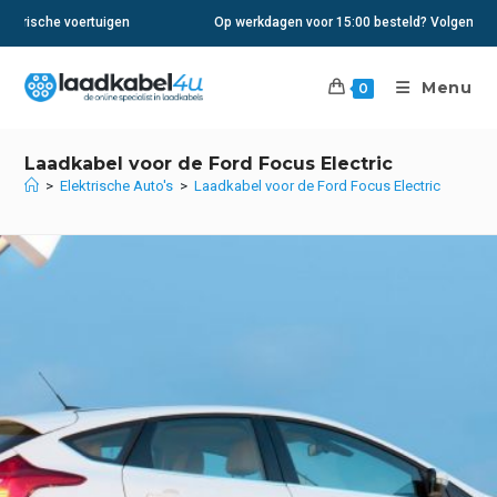
Ga
Op werkdagen voor 15:00 besteld? Volgende dag in huis
naar
inhoud
Menu
0
Laadkabel voor de Ford Focus Electric
>
Elektrische Auto's
>
Laadkabel voor de Ford Focus Electric