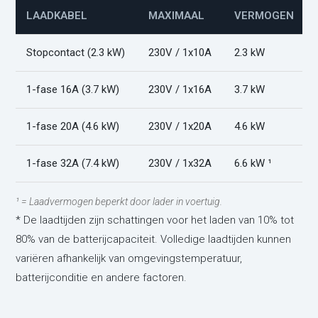
LAADKABEL
MAXIMAAL
VERMOGEN
Stopcontact (2.3 kW)
230V / 1x10A
2.3 kW
1-fase 16A (3.7 kW)
230V / 1x16A
3.7 kW
1-fase 20A (4.6 kW)
230V / 1x20A
4.6 kW
1-fase 32A (7.4 kW)
230V / 1x32A
6.6 kW ¹
¹ = Laadvermogen beperkt door lader in voertuig.
* De laadtijden zijn schattingen voor het laden van 10% tot
80% van de batterijcapaciteit. Volledige laadtijden kunnen
variëren afhankelijk van omgevingstemperatuur,
batterijconditie en andere factoren.