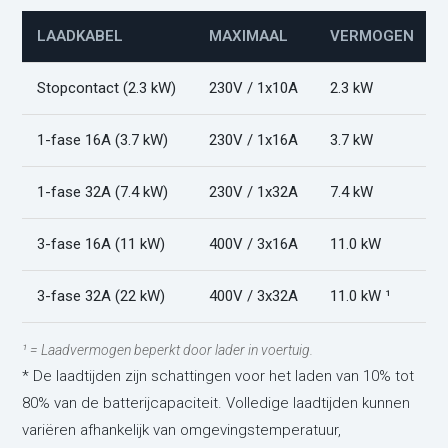
LAADKABEL
MAXIMAAL
VERMOGEN
Stopcontact (2.3 kW)
230V / 1x10A
2.3 kW
1-fase 16A (3.7 kW)
230V / 1x16A
3.7 kW
1-fase 32A (7.4 kW)
230V / 1x32A
7.4 kW
3-fase 16A (11 kW)
400V / 3x16A
11.0 kW
3-fase 32A (22 kW)
400V / 3x32A
11.0 kW ¹
¹ = Laadvermogen beperkt door lader in voertuig.
* De laadtijden zijn schattingen voor het laden van 10% tot
80% van de batterijcapaciteit. Volledige laadtijden kunnen
variëren afhankelijk van omgevingstemperatuur,