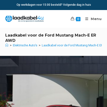
Ga
Op werkdagen voor 15:00 besteld? Volgende dag in huis
naar
inhoud
Menu
0
Laadkabel voor de Ford Mustang Mach-E ER
AWD
>
Elektrische Auto's
>
Laadkabel voor de Ford Mustang Mach-E ER 