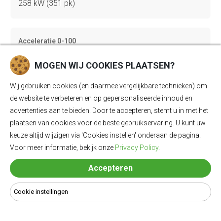
258 kW (351 pk)
Acceleratie 0-100
5.8 sec
MOGEN WIJ COOKIES PLAATSEN?
Wij gebruiken cookies (en daarmee vergelijkbare technieken) om
Topsnelheid
de website te verbeteren en op gepersonaliseerde inhoud en
180 km/u
advertenties aan te bieden. Door te accepteren, stemt u in met het
plaatsen van cookies voor de beste gebruikservaring. U kunt uw
keuze altijd wijzigen via 'Cookies instellen' onderaan de pagina.
Bagageruimte
Voor meer informatie, bekijk onze
Privacy Policy
.
322 Ll
Accepteren
Cookie instellingen
Lengte
4713 mm