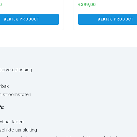
0
€
399,00
BEKIJK PRODUCT
BEKIJK PRODUCT
eserve-oplossing
rbak
en stroomstoten
s:
wbaar laden
schikte aansluiting