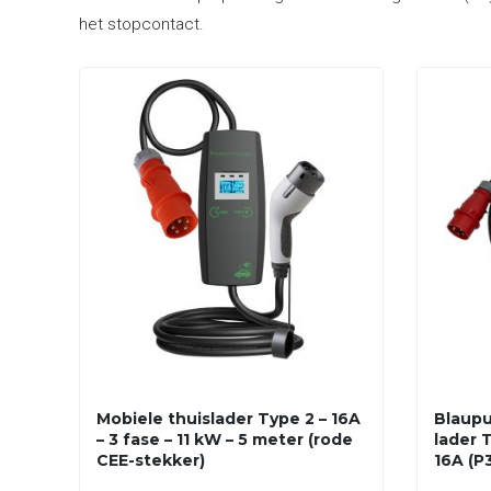
het stopcontact.
Mobiele thuislader Type 2 – 16A
Blaupu
– 3 fase – 11 kW – 5 meter (rode
lader T
CEE-stekker)
16A (P