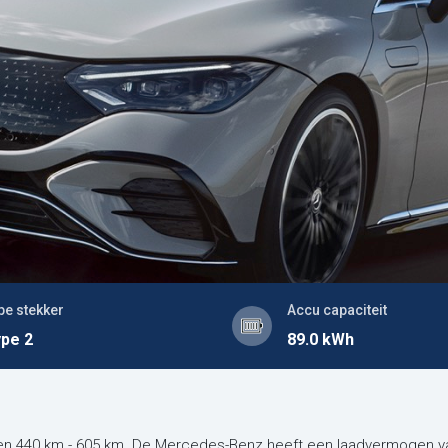
pe stekker
Accu capaciteit
pe 2
89.0 kWh
en 440 km - 605 km. De Mercedes-Benz heeft een laadvermogen va