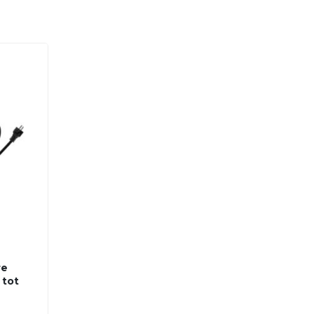
re
 tot