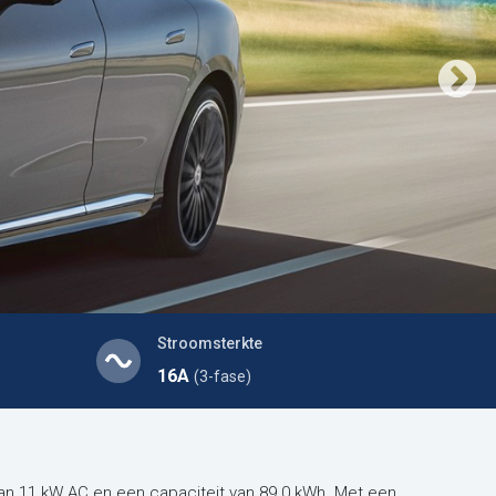
Stroomsterkte
16A
(3-fase)
n 11 kW AC en een capaciteit van 89.0 kWh. Met een