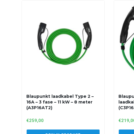
Blaupunkt laadkabel Type 2 –
Blaupu
16A – 3 fase – 11 kW – 8 meter
laadka
(A3P16AT2)
(C3P16
€
259,00
€
219,0