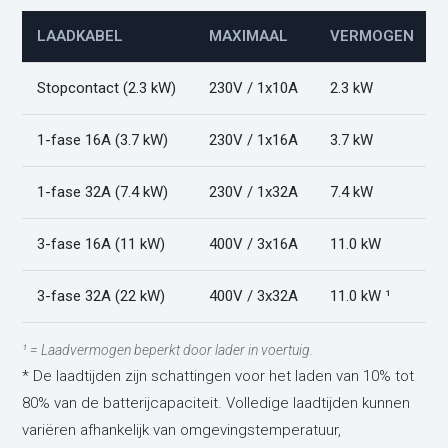
LAADKABEL
MAXIMAAL
VERMOGEN
Stopcontact (2.3 kW)
230V / 1x10A
2.3 kW
1-fase 16A (3.7 kW)
230V / 1x16A
3.7 kW
1-fase 32A (7.4 kW)
230V / 1x32A
7.4 kW
3-fase 16A (11 kW)
400V / 3x16A
11.0 kW
3-fase 32A (22 kW)
400V / 3x32A
11.0 kW ¹
¹ = Laadvermogen beperkt door lader in voertuig.
* De laadtijden zijn schattingen voor het laden van 10% tot
80% van de batterijcapaciteit. Volledige laadtijden kunnen
variëren afhankelijk van omgevingstemperatuur,