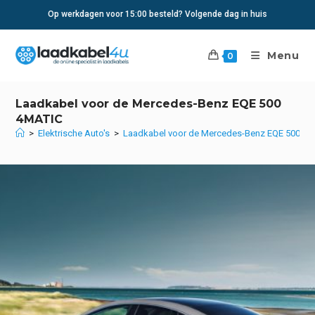
Ga
Op werkdagen voor 15:00 besteld? Volgende dag in huis
naar
inhoud
Menu
0
Laadkabel voor de Mercedes-Benz EQE 500
4MATIC
>
Elektrische Auto's
>
Laadkabel voor de Mercedes-Benz EQE 500 4