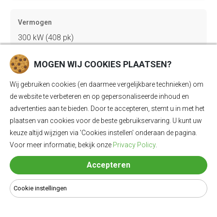
Vermogen
300 kW (408 pk)
MOGEN WIJ COOKIES PLAATSEN?
Acceleratie 0-100
Wij gebruiken cookies (en daarmee vergelijkbare technieken) om
4.7 sec
de website te verbeteren en op gepersonaliseerde inhoud en
advertenties aan te bieden. Door te accepteren, stemt u in met het
plaatsen van cookies voor de beste gebruikservaring. U kunt uw
Topsnelheid
keuze altijd wijzigen via 'Cookies instellen' onderaan de pagina.
210 km/u
Voor meer informatie, bekijk onze
Privacy Policy
.
Accepteren
Gewicht
Cookie instellingen
2490 kg