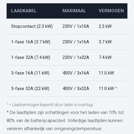
LAADKABEL
MAXIMAAL
VERMOGEN
Stopcontact (2.3 kW)
230V / 1x10A
2.3 kW
1-fase 16A (3.7 kW)
230V / 1x16A
3.7 kW
1-fase 32A (7.4 kW)
230V / 1x32A
7.4 kW
3-fase 16A (11 kW)
400V / 3x16A
11.0 kW
3-fase 32A (22 kW)
400V / 3x32A
11.0 kW ¹
¹ = Laadvermogen beperkt door lader in voertuig.
* De laadtijden zijn schattingen voor het laden van 10% tot
80% van de batterijcapaciteit. Volledige laadtijden kunnen
variëren afhankelijk van omgevingstemperatuur,