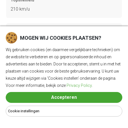
210 km/u
Gewicht
MOGEN WIJ COOKIES PLAATSEN?
2630 kg
Wij gebruiken cookies (en daarmee vergelijkbare technieken) om
de website te verbeteren en op gepersonaliseerde inhoud en
Bagageruimte
advertenties aan te bieden. Door te accepteren, stemt u in met het
620 Ll
plaatsen van cookies voor de beste gebruikservaring. U kunt uw
keuze altijd wijzigen via 'Cookies instellen' onderaan de pagina.
Voor meer informatie, bekijk onze
Privacy Policy
.
Lengte
Accepteren
5223 mm
Cookie instellingen
Breedte