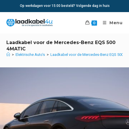
Ga
Op werkdagen voor 15:00 besteld? Volgende dag in huis
naar
inhoud
Menu
0
Laadkabel voor de Mercedes-Benz EQS 500
4MATIC
>
Elektrische Auto's
>
Laadkabel voor de Mercedes-Benz EQS 500 4