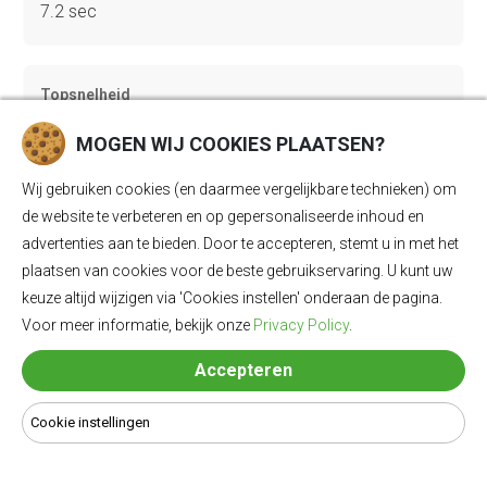
7.2 sec
Topsnelheid
160 km/u
MOGEN WIJ COOKIES PLAATSEN?
Wij gebruiken cookies (en daarmee vergelijkbare technieken) om
Gewicht
de website te verbeteren en op gepersonaliseerde inhoud en
advertenties aan te bieden. Door te accepteren, stemt u in met het
1804 kg
plaatsen van cookies voor de beste gebruikservaring. U kunt uw
keuze altijd wijzigen via 'Cookies instellen' onderaan de pagina.
Voor meer informatie, bekijk onze
Privacy Policy
.
Bagageruimte
471 Ll
Accepteren
Cookie instellingen
Lengte
4687 mm