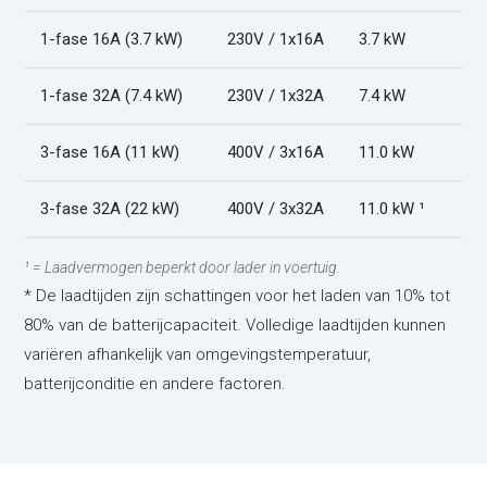
1-fase 16A (3.7 kW)
230V / 1x16A
3.7 kW
1-fase 32A (7.4 kW)
230V / 1x32A
7.4 kW
3-fase 16A (11 kW)
400V / 3x16A
11.0 kW
3-fase 32A (22 kW)
400V / 3x32A
11.0 kW ¹
¹ = Laadvermogen beperkt door lader in voertuig.
* De laadtijden zijn schattingen voor het laden van 10% tot
80% van de batterijcapaciteit. Volledige laadtijden kunnen
variëren afhankelijk van omgevingstemperatuur,
batterijconditie en andere factoren.