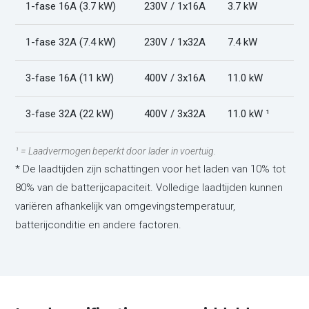
1-fase 16A (3.7 kW)
230V / 1x16A
3.7 kW
1-fase 32A (7.4 kW)
230V / 1x32A
7.4 kW
3-fase 16A (11 kW)
400V / 3x16A
11.0 kW
3-fase 32A (22 kW)
400V / 3x32A
11.0 kW ¹
¹ = Laadvermogen beperkt door lader in voertuig.
* De laadtijden zijn schattingen voor het laden van 10% tot
80% van de batterijcapaciteit. Volledige laadtijden kunnen
variëren afhankelijk van omgevingstemperatuur,
batterijconditie en andere factoren.