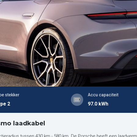
pe stekker
Accu capaciteit
pe 2
97.0 kWh
smo laadkabel
tieradius tussen 430 km - 580 km. De Porsche heeft een laadverm