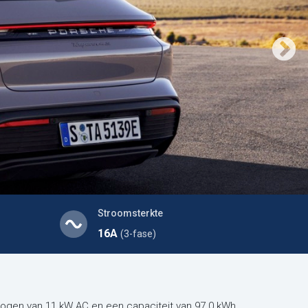
Stroomsterkte
16A
(3-fase)
ogen van 11 kW AC en een capaciteit van 97.0 kWh.