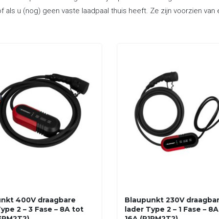
f als u (nog) geen vaste laadpaal thuis heeft. Ze zijn voorzien va
nkt 400V draagbare
Blaupunkt 230V draagba
ype 2 – 3 Fase – 8A tot
lader Type 2 – 1 Fase – 8A
3PM2T2)
16A (P1PM2T2)