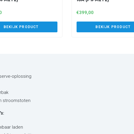
0
€
399,00
BEKIJK PRODUCT
BEKIJK PRODUCT
eserve-oplossing
rbak
en stroomstoten
s:
wbaar laden