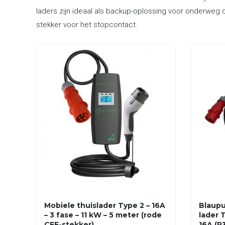
laders zijn ideaal als backup-oplossing voor onderweg o
stekker voor het stopcontact.
Mobiele thuislader Type 2 – 16A
Blaupu
– 3 fase – 11 kW – 5 meter (rode
lader T
CEE-stekker)
16A (P