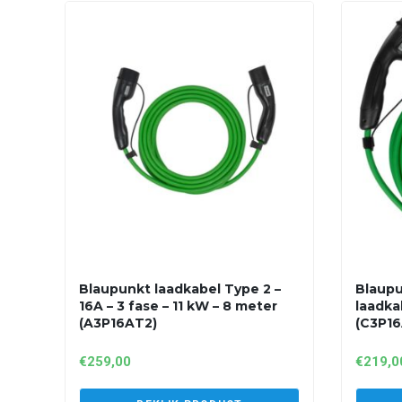
Blaupunkt laadkabel Type 2 –
Blaupu
16A – 3 fase – 11 kW – 8 meter
laadka
(A3P16AT2)
(C3P16
€
259,00
€
219,0