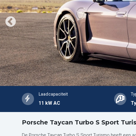
Laadcapaciteit
Ty
11 kW AC
Ty
Porsche Taycan Turbo S Sport Turi
De Porsche Taycan Turbo S Sport Turismo heeft een ac