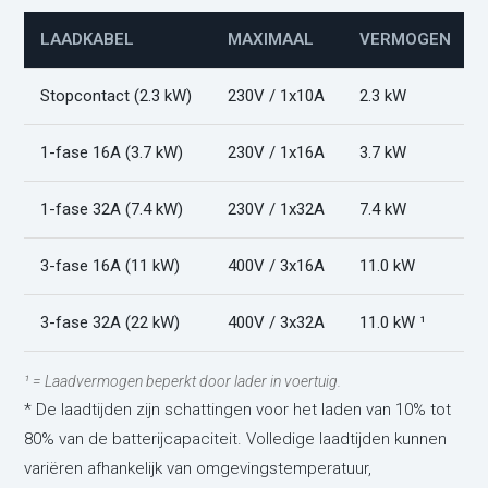
LAADKABEL
MAXIMAAL
VERMOGEN
Stopcontact (2.3 kW)
230V / 1x10A
2.3 kW
1-fase 16A (3.7 kW)
230V / 1x16A
3.7 kW
1-fase 32A (7.4 kW)
230V / 1x32A
7.4 kW
3-fase 16A (11 kW)
400V / 3x16A
11.0 kW
3-fase 32A (22 kW)
400V / 3x32A
11.0 kW ¹
¹ = Laadvermogen beperkt door lader in voertuig.
* De laadtijden zijn schattingen voor het laden van 10% tot
80% van de batterijcapaciteit. Volledige laadtijden kunnen
variëren afhankelijk van omgevingstemperatuur,