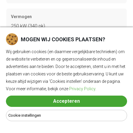
Vermogen
250 kW (340 pk)
MOGEN WIJ COOKIES PLAATSEN?
Acceleratie 0-100
Wij gebruiken cookies (en daarmee vergelijkbare technieken) om
5.5 sec
de website te verbeteren en op gepersonaliseerde inhoud en
advertenties aan te bieden. Door te accepteren, stemt u in met het
plaatsen van cookies voor de beste gebruikservaring. U kunt uw
Topsnelheid
keuze altijd wijzigen via 'Cookies instellen' onderaan de pagina.
Voor meer informatie, bekijk onze
Privacy Policy
.
180 km/u
Accepteren
Gewicht
Cookie instellingen
2339 kg