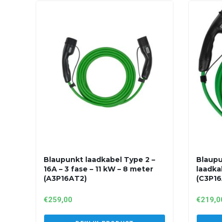
Blaupunkt laadkabel Type 2 –
Blaupu
16A – 3 fase – 11 kW – 8 meter
laadka
(A3P16AT2)
(C3P16
€
259,00
€
219,0