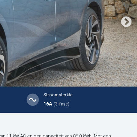
Stroomsterkte
16A
(3-fase)
van 11 kW AC en een capaciteit van 86.0 kWh. Met een