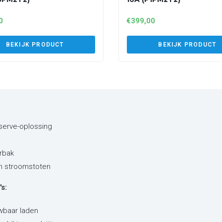
0
€
399,00
BEKIJK PRODUCT
BEKIJK PRODUCT
eserve-oplossing
rbak
en stroomstoten
s:
wbaar laden