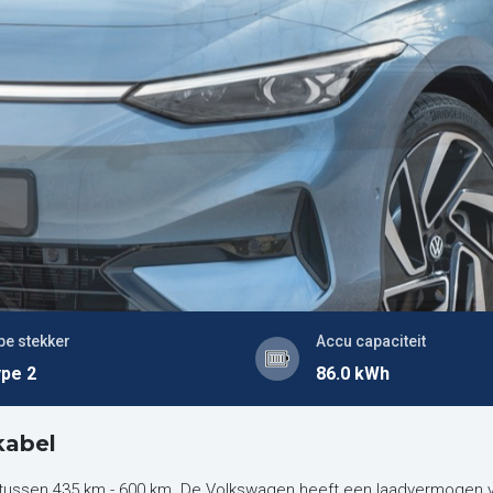
pe stekker
Accu capaciteit
pe 2
86.0 kWh
kabel
s tussen 435 km - 600 km. De Volkswagen heeft een laadvermogen 