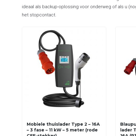
ideaal als backup-oplossing voor onderweg of als u (no
het stopcontact.
Mobiele thuislader Type 2 – 16A
Blaupu
– 3 fase – 11 kW – 5 meter (rode
lader T
CEE-stekker)
16A (P