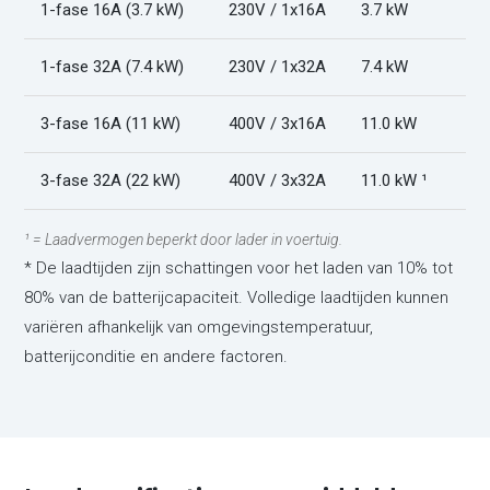
1-fase 16A (3.7 kW)
230V / 1x16A
3.7 kW
1-fase 32A (7.4 kW)
230V / 1x32A
7.4 kW
3-fase 16A (11 kW)
400V / 3x16A
11.0 kW
3-fase 32A (22 kW)
400V / 3x32A
11.0 kW ¹
¹ = Laadvermogen beperkt door lader in voertuig.
* De laadtijden zijn schattingen voor het laden van 10% tot
80% van de batterijcapaciteit. Volledige laadtijden kunnen
variëren afhankelijk van omgevingstemperatuur,
batterijconditie en andere factoren.