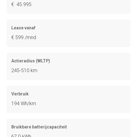
€ 45.995
Lease vanaf
€ 599 /mnd
Actieradius (WLTP)
245-510 km
Verbruik
194 Wh/km
Bruikbare batterijcapaciteit
67.0 kWh