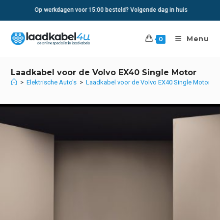
Ga
Op werkdagen voor 15:00 besteld? Volgende dag in huis
naar
inhoud
Menu
0
Laadkabel voor de Volvo EX40 Single Motor
>
Elektrische Auto's
>
Laadkabel voor de Volvo EX40 Single Motor