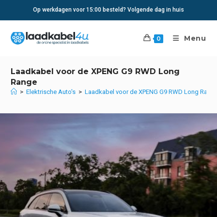
Ga
Op werkdagen voor 15:00 besteld? Volgende dag in huis
naar
inhoud
Menu
0
Laadkabel voor de XPENG G9 RWD Long
Range
>
Elektrische Auto's
>
Laadkabel voor de XPENG G9 RWD Long Rang