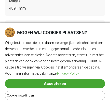
Lengte
4891 mm
Breedte
MOGEN WIJ COOKIES PLAATSEN?
1937 mm
Wij gebruiken cookies (en daarmee vergelijkbare technieken) om
de website te verbeteren en op gepersonaliseerde inhoud en
Hoogte
advertenties aan te bieden. Door te accepteren, stemt u in met het
1670 mm
plaatsen van cookies voor de beste gebruikservaring. U kunt uw
keuze altijd wijzigen via 'Cookies instellen' onderaan de pagina.
Voor meer informatie, bekijk onze
Privacy Policy
.
Trekgewicht geremd
Accepteren
1500 kg
Cookie instellingen
Trekgewicht ongeremd