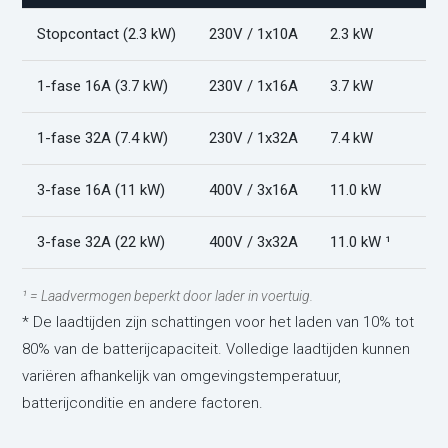
Stopcontact (2.3 kW)
230V / 1x10A
2.3 kW
1-fase 16A (3.7 kW)
230V / 1x16A
3.7 kW
1-fase 32A (7.4 kW)
230V / 1x32A
7.4 kW
3-fase 16A (11 kW)
400V / 3x16A
11.0 kW
3-fase 32A (22 kW)
400V / 3x32A
11.0 kW ¹
¹ = Laadvermogen beperkt door lader in voertuig.
* De laadtijden zijn schattingen voor het laden van 10% tot
80% van de batterijcapaciteit. Volledige laadtijden kunnen
variëren afhankelijk van omgevingstemperatuur,
batterijconditie en andere factoren.