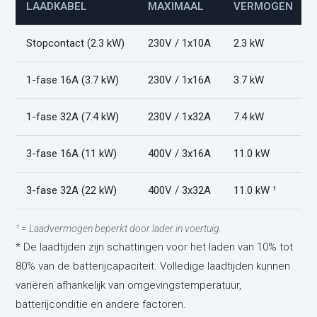
LAADKABEL
MAXIMAAL
VERMOGEN
Stopcontact (2.3 kW)
230V / 1x10A
2.3 kW
1-fase 16A (3.7 kW)
230V / 1x16A
3.7 kW
1-fase 32A (7.4 kW)
230V / 1x32A
7.4 kW
3-fase 16A (11 kW)
400V / 3x16A
11.0 kW
3-fase 32A (22 kW)
400V / 3x32A
11.0 kW ¹
¹ = Laadvermogen beperkt door lader in voertuig.
* De laadtijden zijn schattingen voor het laden van 10% tot
80% van de batterijcapaciteit. Volledige laadtijden kunnen
variëren afhankelijk van omgevingstemperatuur,
batterijconditie en andere factoren.