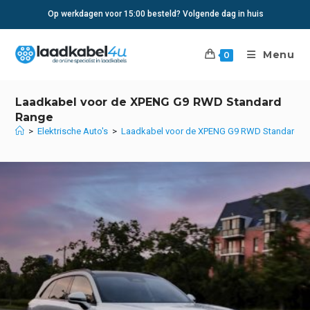
Ga
Op werkdagen voor 15:00 besteld? Volgende dag in huis
naar
inhoud
Menu
0
Laadkabel voor de XPENG G9 RWD Standard
Range
>
Elektrische Auto's
>
Laadkabel voor de XPENG G9 RWD Standard R