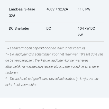
Laadpaal 3-fase
400V / 3x32A
11,0 kW ¹
6
32A
DC Snellader
DC
104 kW DC
3
kW
¹ = Laadvermogen beperkt door de lader in het voertuig.
² = De laadtijden zijn schattingen voor het laden van 10% tot 80% van
de batterijcapaciteit. Werkelijke laadtijden kunnen variëren
afhankelijk van omgevingstemperatuur, batterijconditie en andere
factoren.
³ = De laadsnelheid geeft aan hoeveel actieradius (in km) u per uur
laden kunt verwachten.