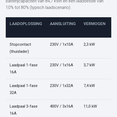
batterijcapaciteit van 84,7 kWh en een laadsessie van
10% tot 80% (typisch laadscenario).
LAADOPLOSSING
AANSLUITING
VERMOGEN
L
(
Stopcontact
230V / 1x10A
2,3 kW
2
(thuislader)
Laadpaal 1-fase
230V / 1x16A
3,7 kW
1
16A
Laadpaal 1-fase
230V / 1x32A
7,4 kW
8
32A
Laadpaal 3-fase
400V / 3x16A
11,0 kW
6
16A