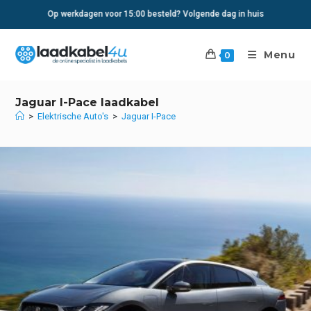
Ga
Op werkdagen voor 15:00 besteld? Volgende dag in huis
naar
inhoud
Menu
0
Jaguar I-Pace laadkabel
>
Elektrische Auto's
>
Jaguar I-Pace