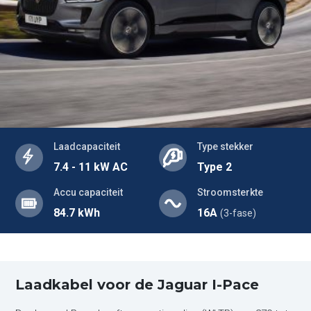
Laadcapaciteit
Type stekker
7.4 - 11 kW AC
Type 2
Accu capaciteit
Stroomsterkte
84.7 kWh
16A
(3-fase)
Laadkabel voor de Jaguar I-Pace