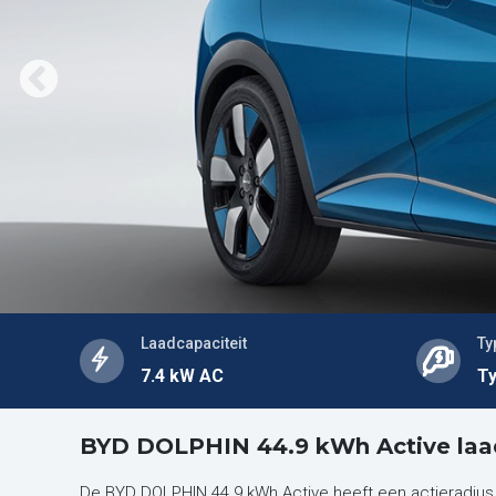
Laadcapaciteit
Ty
7.4 kW AC
Ty
BYD DOLPHIN 44.9 kWh Active laa
De BYD DOLPHIN 44.9 kWh Active heeft een actieradius