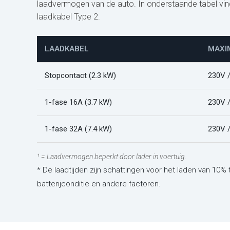
laadvermogen van de auto. In onderstaande tabel vindt 
laadkabel Type 2.
LAADKABEL
MAXI
Stopcontact (2.3 kW)
230V 
1-fase 16A (3.7 kW)
230V 
1-fase 32A (7.4 kW)
230V 
¹ = Laadvermogen beperkt door lader in voertuig.
* De laadtijden zijn schattingen voor het laden van 10% 
batterijconditie en andere factoren.