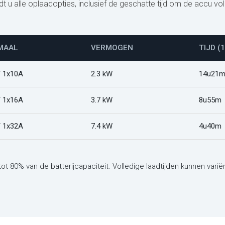
u alle oplaadopties, inclusief de geschatte tijd om de accu voll
MAAL
VERMOGEN
TIJD (
/ 1x10A
2.3 kW
14u21
/ 1x16A
3.7 kW
8u55m
/ 1x32A
7.4 kW
4u40m
tot 80% van de batterijcapaciteit. Volledige laadtijden kunnen var