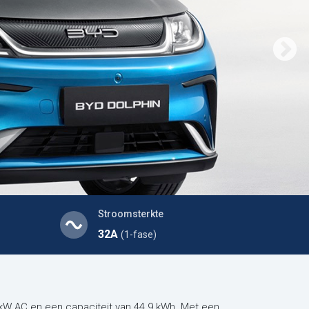
Stroomsterkte
32A
(1-fase)
kW AC en een capaciteit van 44.9 kWh. Met een