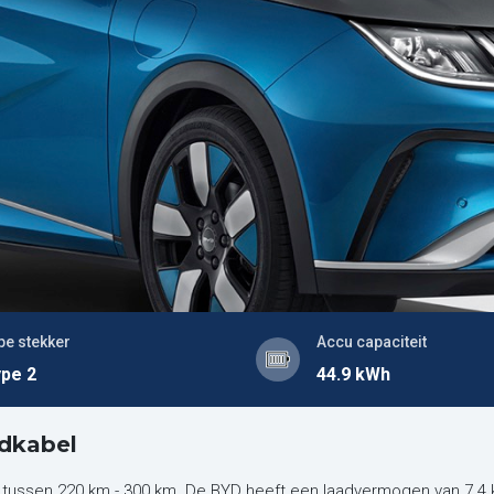
pe stekker
Accu capaciteit
pe 2
44.9 kWh
dkabel
 tussen 220 km - 300 km. De BYD heeft een laadvermogen van 7.4 