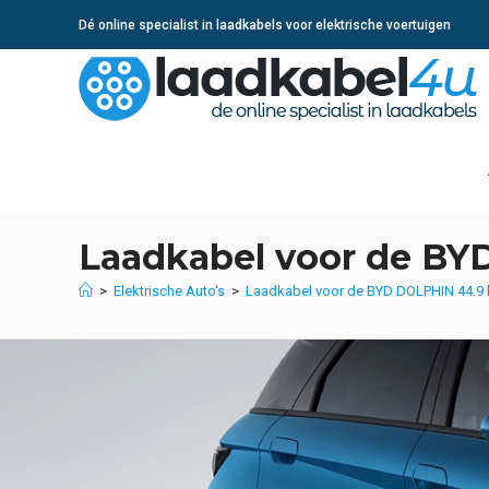
Ga
Dé online specialist in laadkabels voor elektrische voertuigen
naar
inhoud
Laadkabel voor de BY
>
Elektrische Auto's
>
Laadkabel voor de BYD DOLPHIN 44.9 