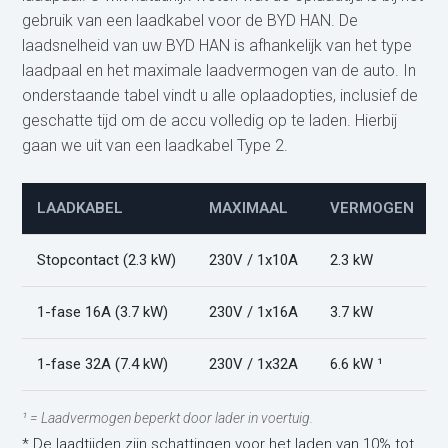
gebruik van een laadkabel voor de BYD HAN. De
laadsnelheid van uw BYD HAN is afhankelijk van het type
laadpaal en het maximale laadvermogen van de auto. In
onderstaande tabel vindt u alle oplaadopties, inclusief de
geschatte tijd om de accu volledig op te laden. Hierbij
gaan we uit van een laadkabel Type 2.
LAADKABEL
MAXIMAAL
VERMOGEN
Stopcontact (2.3 kW)
230V / 1x10A
2.3 kW
1-fase 16A (3.7 kW)
230V / 1x16A
3.7 kW
1-fase 32A (7.4 kW)
230V / 1x32A
6.6 kW ¹
¹ = Laadvermogen beperkt door lader in voertuig.
* De laadtijden zijn schattingen voor het laden van 10% tot