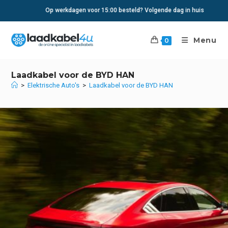
Ga
Op werkdagen voor 15:00 besteld? Volgende dag in huis
naar
inhoud
Menu
0
Laadkabel voor de BYD HAN
>
Elektrische Auto's
>
Laadkabel voor de BYD HAN