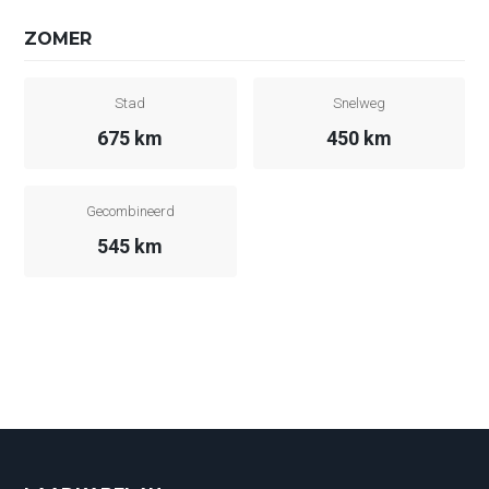
ZOMER
Stad
Snelweg
675 km
450 km
Gecombineerd
545 km