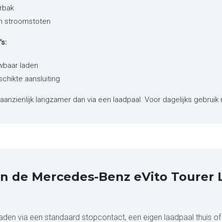
rbak
en stroomstoten
s:
wbaar laden
schikte aansluiting
aanzienlijk langzamer dan via een laadpaal. Voor dagelijks gebruik 
an de Mercedes-Benz eVito Tourer
en via een standaard stopcontact, een eigen laadpaal thuis of ee