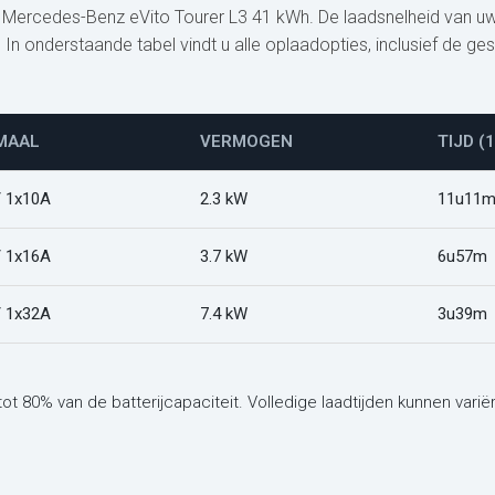
 de Mercedes-Benz eVito Tourer L3 41 kWh. De laadsnelheid van u
 onderstaande tabel vindt u alle oplaadopties, inclusief de gesch
MAAL
VERMOGEN
TIJD (
/ 1x10A
2.3 kW
11u11
/ 1x16A
3.7 kW
6u57m
/ 1x32A
7.4 kW
3u39m
tot 80% van de batterijcapaciteit. Volledige laadtijden kunnen var