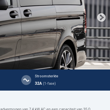
Stroomsterkte
32A
(1-fase)
aadvermogen van 7.4 kW AC en een capaciteit van 35.0