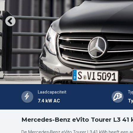
Laadcapaciteit
Ty
7.4 kW AC
Ty
Mercedes-Benz eVito Tourer L3 41
De Mercedes-Benz eVito Tourer L3 41 kWh heeft een ac