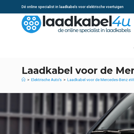
Ga
Dé online specialist in laadkabels voor elektrische voertuigen
naar
inhoud
Laadkabel voor de Mer
>
Elektrische Auto's
>
Laadkabel voor de Mercedes-Benz eVi