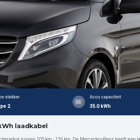
pe stekker
Accu capaciteit
pe 2
35.0 kWh
 kWh laadkabel
tieradius tussen 105 km - 135 km. De Mercedes-Benz heeft een l