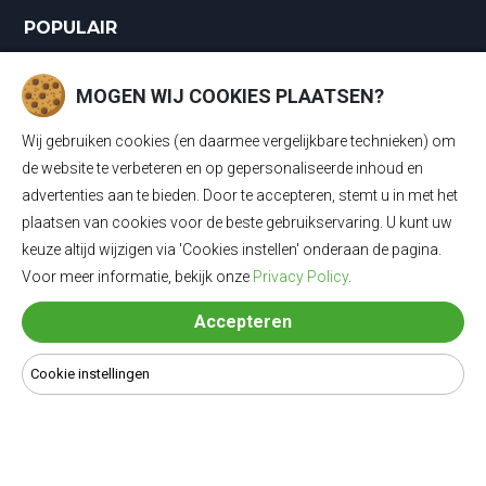
POPULAIR
Laadkabels
MOGEN WIJ COOKIES PLAATSEN?
Laadkabels Type 1
Wij gebruiken cookies (en daarmee vergelijkbare technieken) om
Laadkabels Type 2
de website te verbeteren en op gepersonaliseerde inhoud en
advertenties aan te bieden. Door te accepteren, stemt u in met het
Mobiele Thuisladers Type 2 en Type 1
plaatsen van cookies voor de beste gebruikservaring. U kunt uw
keuze altijd wijzigen via 'Cookies instellen' onderaan de pagina.
Mobiele Thuisladers Type 1
Voor meer informatie, bekijk onze
Privacy Policy
.
Mobiele Thuisladers Type 2
Accepteren
Verloopkabels
Cookie instellingen
© 2024 Laadkabel4u - Alle rechten voorbehouden | Alle prijzen
zijn inclusief 21% BTW