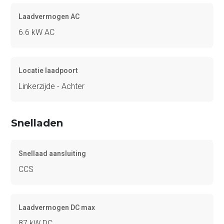
Laadvermogen AC
6.6 kW AC
Locatie laadpoort
Linkerzijde - Achter
Snelladen
Snellaad aansluiting
CCS
Laadvermogen DC max
87 kW DC