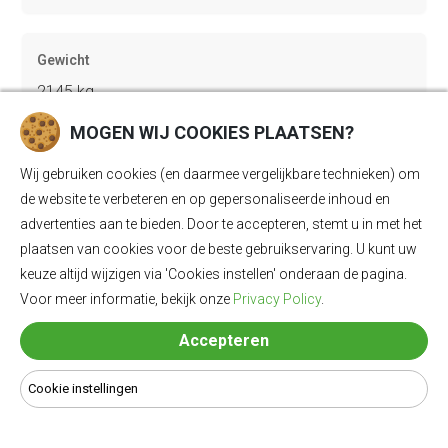
Gewicht
2145 kg
MOGEN WIJ COOKIES PLAATSEN?
Bagageruimte
Wij gebruiken cookies (en daarmee vergelijkbare technieken) om
570 Ll
de website te verbeteren en op gepersonaliseerde inhoud en
advertenties aan te bieden. Door te accepteren, stemt u in met het
plaatsen van cookies voor de beste gebruikservaring. U kunt uw
keuze altijd wijzigen via 'Cookies instellen' onderaan de pagina.
Lengte
Voor meer informatie, bekijk onze
Privacy Policy
.
4658 mm
Accepteren
Breedte
Cookie instellingen
1879 mm