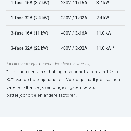
1-fase 16A (3.7 kW)
230V / 1x16A
3.7 kW
1-fase 32A (7.4 kW)
230V / 1x32A
7.4 kW
3-fase 16A (11 kW)
400V / 3x16A
11.0 kW
3-fase 32A (22 kW)
400V / 3x32A
11.0 kW ¹
¹ = Laadvermogen beperkt door lader in voertuig.
* De laadtijden zijn schattingen voor het laden van 10% tot
80% van de batterijcapaciteit. Volledige laadtijden kunnen
variëren afhankelijk van omgevingstemperatuur,
batterijconditie en andere factoren.