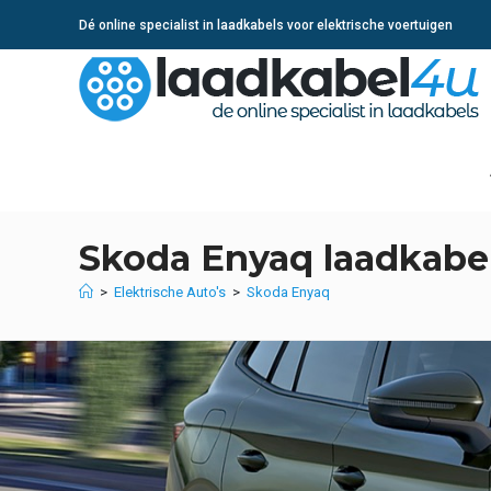
Ga
Dé online specialist in laadkabels voor elektrische voertuigen
naar
inhoud
Skoda Enyaq laadkabe
>
Elektrische Auto's
>
Skoda Enyaq