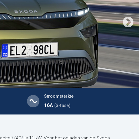
Stroomsterkte
16A
(3-fase)
aciteit (AC) is 11 kW. Voor het opladen van de Skoda