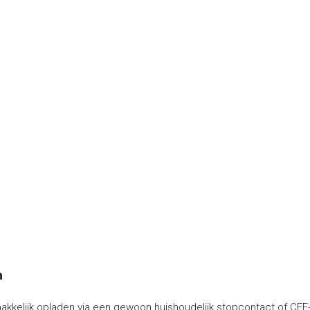
n
kelijk opladen via een gewoon huishoudelijk stopcontact of CEE-aa