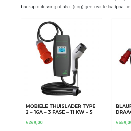
backup-oplossing of als u (nog) geen vaste laadpaal he
MOBIELE THUISLADER TYPE
BLAU
2 – 16A – 3 FASE – 11 KW – 5
DRAAG
METER (RODE CEE-STEKKER)
3 FAS
€
269,00
€
559,0
(P3PM