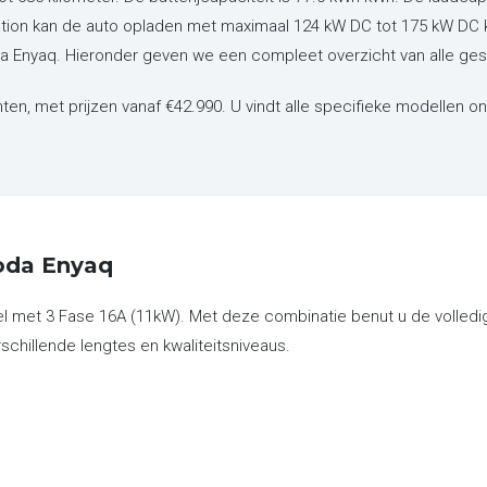
tation kan de auto opladen met maximaal 124 kW DC tot 175 kW DC 
koda Enyaq. Hieronder geven we een compleet overzicht van alle ge
nten,
met prijzen vanaf €42.990. U vindt alle specifieke modellen o
oda Enyaq
l met 3 Fase 16A (11kW). Met deze combinatie benut u de volledig
erschillende lengtes en kwaliteitsniveaus.