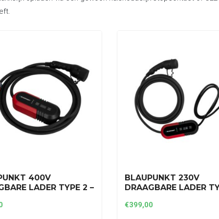
eft.
PUNKT 400V
BLAUPUNKT 230V
BARE LADER TYPE 2 –
DRAAGBARE LADER TY
E – 8A TOT 16A
1 FASE – 8A TOT 16A
0
€
399,00
2T2)
(P1PM2T2)