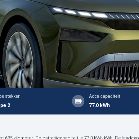
pe stekker
Accu capaciteit
pe 2
77.0 kWh
t 685 kilometer. De batterijcapaciteit is 77.0 kWh kWh. De laadcap