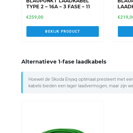
BLAUPUNKT LAADKABEL
BLAU
TYPE 2 – 16A – 3 FASE – 11
LAADK
KW – 8 METER (A3P16AT2)
FASE 
€
259,00
€
219,0
BEKIJK PRODUCT
Alternatieve 1-fase laadkabels
Hoewel de Skoda Enyaq optimaal presteert met een 3 
kabels bieden een lager laadvermogen, maar zijn we