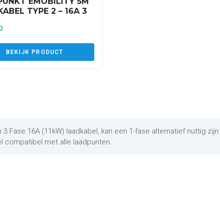
PUNKT EMOBILITY 5M
ABEL TYPE 2 – 16A 3
(C3P16AT2)
0
BEKIJK PRODUCT
Fase 16A (11kW) laadkabel, kan een 1-fase alternatief nuttig zijn
l compatibel met alle laadpunten.