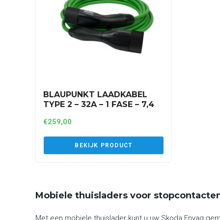
BLAUPUNKT LAADKABEL
TYPE 2 – 32A – 1 FASE – 7,4
KW – 8 METER (A1P32AT2)
€
259,00
BEKIJK PRODUCT
Mobiele thuisladers voor stopcontacte
Met een mobiele thuislader kunt u uw Skoda Enyaq gemak