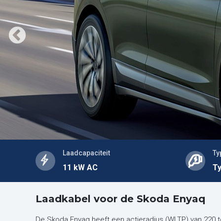
Laadcapaciteit
Ty
11 kW AC
Ty
Laadkabel voor de Skoda Enyaq
De Skoda Enyaq heeft een actieradius (WLTP) van 220 to