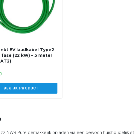
nkt EV laadkabel Type2 –
3 fase (22 kW) – 5 meter
2AT2)
0
BEKIJK PRODUCT
n
uzz NWB Pure gemakkelijk opladen via een gewoon huishoudelijk st