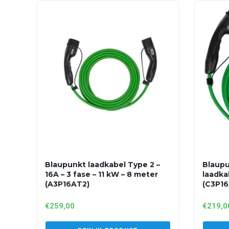
Blaupunkt laadkabel Type 2 –
Blaupu
16A – 3 fase – 11 kW – 8 meter
laadka
(A3P16AT2)
(C3P16
€
259,00
€
219,0