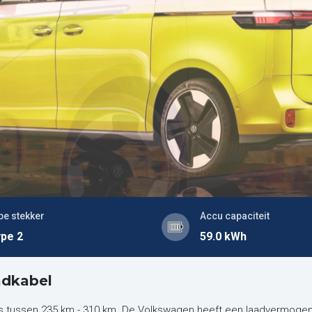
pe stekker
Accu capaciteit
pe 2
59.0 kWh
adkabel
s tussen 235 km - 310 km. De Volkswagen heeft een laadvermogen