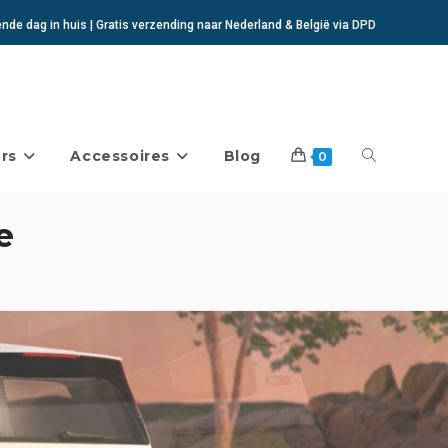
de dag in huis | Gratis verzending naar Nederland & België via DPD
rs
Accessoires
Blog
Toggle
0
e
website
zoeken