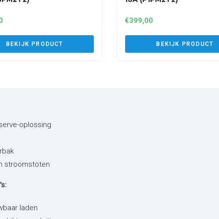
0
€
399,00
BEKIJK PRODUCT
BEKIJK PRODUCT
eserve-oplossing
rbak
en stroomstoten
s:
wbaar laden