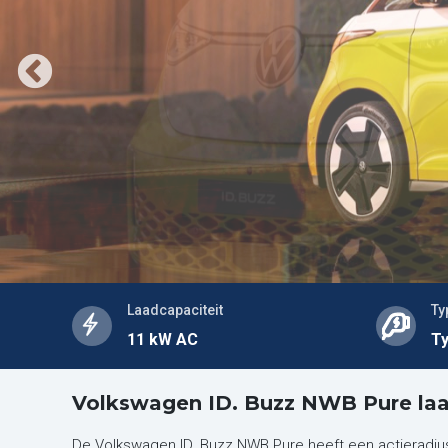
Laadcapaciteit
Ty
11 kW AC
Ty
Volkswagen ID. Buzz NWB Pure la
De Volkswagen ID. Buzz NWB Pure heeft een actieradiu