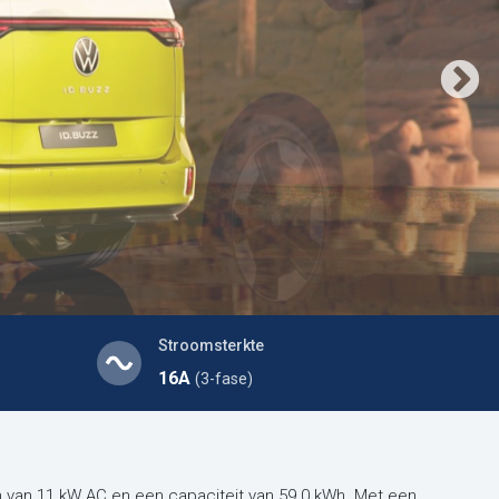
Stroomsterkte
16A
(3-fase)
 van 11 kW AC en een capaciteit van 59.0 kWh. Met een