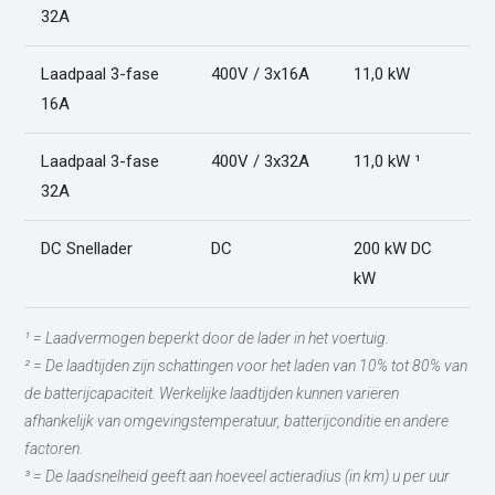
32A
Laadpaal 3-fase
400V / 3x16A
11,0 kW
6
16A
Laadpaal 3-fase
400V / 3x32A
11,0 kW ¹
6
32A
DC Snellader
DC
200 kW DC
1
kW
¹ = Laadvermogen beperkt door de lader in het voertuig.
² = De laadtijden zijn schattingen voor het laden van 10% tot 80% van
de batterijcapaciteit. Werkelijke laadtijden kunnen variëren
afhankelijk van omgevingstemperatuur, batterijconditie en andere
factoren.
³ = De laadsnelheid geeft aan hoeveel actieradius (in km) u per uur