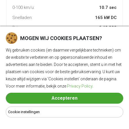
0-100 km/u:
10.7 sec
Snelladen:
165 kW DC
Prijs:
€ 49.990
MOGEN WIJ COOKIES PLAATSEN?
BEKIJK DETAILS EN LAADKABELS
Wij gebruiken cookies (en daarmee vergelijkbare technieken) om
de website te verbeteren en op gepersonaliseerde inhoud en
advertenties aan te bieden. Door te accepteren, stemt u in met het
plaatsen van cookies voor de beste gebruikservaring. U kunt uw
keuze altijd wijzigen via 'Cookies instellen' onderaan de pagina.
Voor meer informatie, bekijk onze
Privacy Policy
.
Accepteren
Cookie instellingen
Volkswagen ID. Buzz NWB Pro