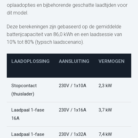
oplaadopties en bijbehorende geschatte laadtijden voor
dit model.
Deze berekeningen zijn gebaseerd op de gemiddelde
batterijcapaciteit van 86,0 kWh en een laadsessie van
10% tot 80% (typisch laadscenario).
LAADOPLOSSING
AANSLUITING
VERMOGEN
L
(
Stopcontact
230V / 1x10A
2,3 kW
2
(thuislader)
Laadpaal 1-fase
230V / 1x16A
3,7 kW
1
16A
Laadpaal 1-fase
230V / 1x32A
7,4 kW
8