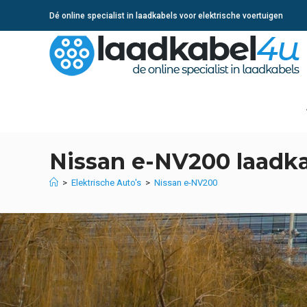
Ga
Dé online specialist in laadkabels voor elektrische voertuigen
naar
inhoud
Nissan e-NV200 laadk
>
Elektrische Auto's
>
Nissan e-NV200