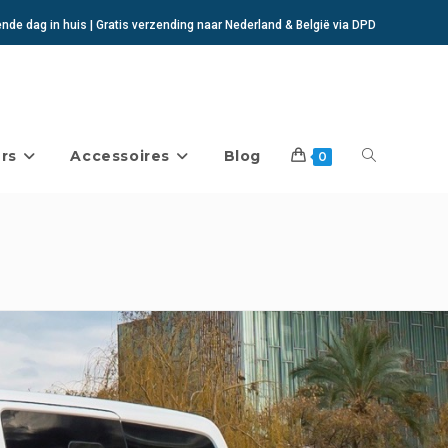
de dag in huis | Gratis verzending naar Nederland & België via DPD
rs
Accessoires
Blog
Toggle
0
website
zoeken