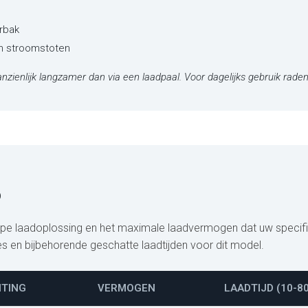
rbak
en stroomstoten
nzienlijk langzamer dan via een laadpaal. Voor dagelijks gebruik raden
0
type laadoplossing en het maximale laadvermogen dat uw specif
es en bijbehorende geschatte laadtijden voor dit model.
ITING
VERMOGEN
LAADTIJD (10-8