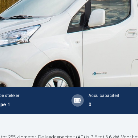
pe stekker
Accu capaciteit
pe 1
0
ot 255 kilometer. De laadcapaciteit (AC) is 3.6 tot 6.6 kW. Voor 