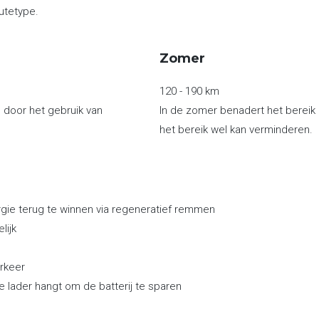
utetype.
Zomer
120 - 190 km
n door het gebruik van
In de zomer benadert het bereik
het bereik wel kan verminderen.
ergie terug te winnen via regeneratief remmen
lijk
rkeer
e lader hangt om de batterij te sparen