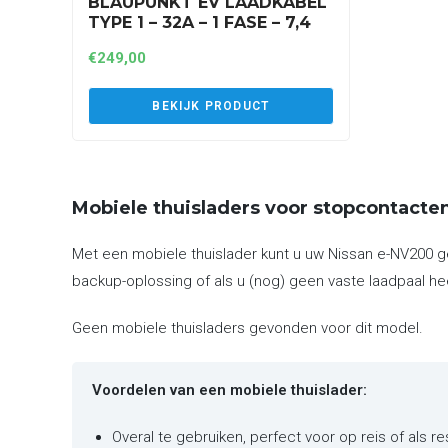
BLAUPUNKT EV LAADKABEL
TYPE 1 – 32A – 1 FASE – 7,4
KW – 8 METER (A1P32AT1)
€
249,00
BEKIJK PRODUCT
Mobiele thuisladers voor stopcontacte
Met een mobiele thuislader kunt u uw Nissan e-NV200 ge
backup-oplossing of als u (nog) geen vaste laadpaal he
Geen mobiele thuisladers gevonden voor dit model.
Voordelen van een mobiele thuislader:
Overal te gebruiken, perfect voor op reis of als r