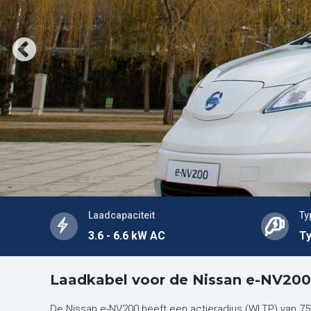
Laadcapaciteit
Ty
3.6 - 6.6 kW AC
Ty
Laadkabel voor de Nissan e-NV200
De Nissan e-NV200 heeft een actieradius (WLTP) van 75 t