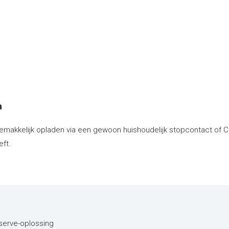
n
makkelijk opladen via een gewoon huishoudelijk stopcontact of CEE
eft.
eserve-oplossing