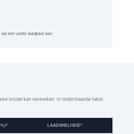
 wij een vaste laadpaal aan.
ieke model kan verwerken. In onderstaande tabel
0%)²
LAADSNELHEID³