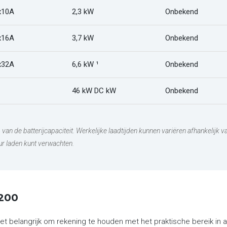
x10A
2,3 kW
Onbekend
x16A
3,7 kW
Onbekend
x32A
6,6 kW ¹
Onbekend
46 kW DC kW
Onbekend
% van de batterijcapaciteit. Werkelijke laadtijden kunnen variëren afhankelijk
uur laden kunt verwachten.
V200
 het belangrijk om rekening te houden met het praktische bereik i