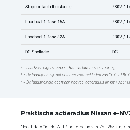
Stopcontact (thuislader)
230V / 1
Laadpaal 1-fase 16A
230V / 1
Laadpaal 1-fase 32A
230V / 1
DC Snellader
DC
¹ = Laadvermogen beperkt door de lader in het voertuig.
² = De laadtijden zijn schattingen voor het laden van 10% tot 80
³ = De laadsnelheid geeft aan hoeveel actieradius (in km) u per 
Praktische actieradius Nissan e-N
Naast de officiële WLTP actieradius van 75 - 255 km, is