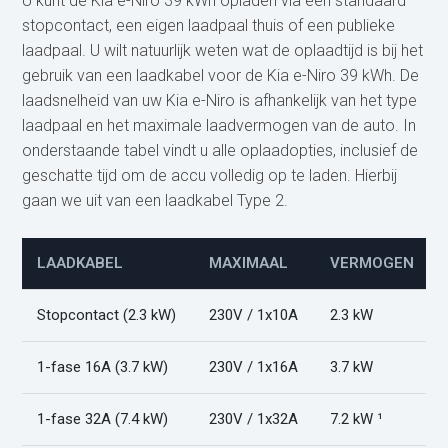
U kunt de Kia e-Niro 39 kWh opladen via een standaard
stopcontact, een eigen laadpaal thuis of een publieke
laadpaal. U wilt natuurlijk weten wat de oplaadtijd is bij het
gebruik van een laadkabel voor de Kia e-Niro 39 kWh. De
laadsnelheid van uw Kia e-Niro is afhankelijk van het type
laadpaal en het maximale laadvermogen van de auto. In
onderstaande tabel vindt u alle oplaadopties, inclusief de
geschatte tijd om de accu volledig op te laden. Hierbij
gaan we uit van een laadkabel Type 2.
LAADKABEL
MAXIMAAL
VERMOGEN
Stopcontact (2.3 kW)
230V / 1x10A
2.3 kW
1-fase 16A (3.7 kW)
230V / 1x16A
3.7 kW
1-fase 32A (7.4 kW)
230V / 1x32A
7.2 kW ¹