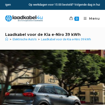
Ga
Op werkdagen voor 15:00 besteld? Volgende dag in huis
naar
inhoud
Menu
0
Laadkabel voor de Kia e-Niro 39 kWh
>
Elektrische Auto's
>
Laadkabel voor de Kia e-Niro 39 kWh