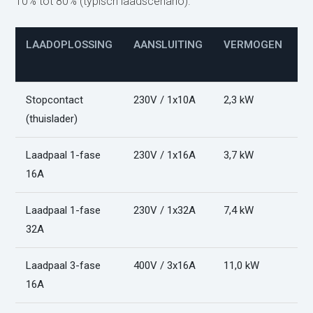
10% tot 80% (typisch laadscenario).
LAADOPLOSSING
AANSLUITING
VERMOGEN
L
(
Stopcontact
230V / 1x10A
2,3 kW
2
(thuislader)
Laadpaal 1-fase
230V / 1x16A
3,7 kW
1
16A
Laadpaal 1-fase
230V / 1x32A
7,4 kW
6
32A
Laadpaal 3-fase
400V / 3x16A
11,0 kW
4
16A