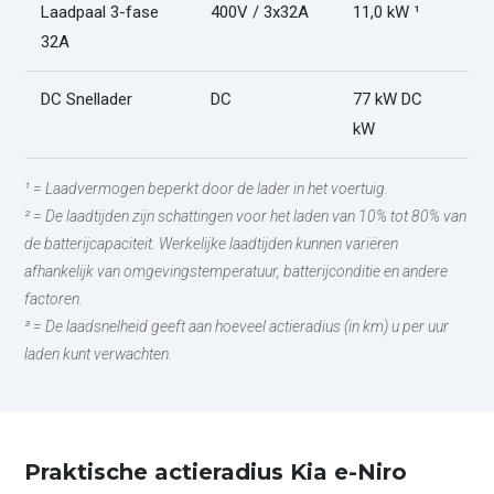
Laadpaal 3-fase
400V / 3x32A
11,0 kW ¹
4
32A
DC Snellader
DC
77 kW DC
4
kW
¹ = Laadvermogen beperkt door de lader in het voertuig.
² = De laadtijden zijn schattingen voor het laden van 10% tot 80% van
de batterijcapaciteit. Werkelijke laadtijden kunnen variëren
afhankelijk van omgevingstemperatuur, batterijconditie en andere
factoren.
³ = De laadsnelheid geeft aan hoeveel actieradius (in km) u per uur
laden kunt verwachten.
Praktische actieradius Kia e-Niro