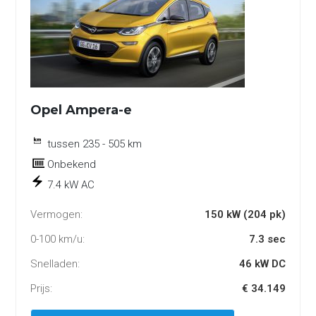
Opel Ampera-e
tussen 235 - 505 km
Onbekend
7.4 kW AC
Vermogen:
150 kW (204 pk)
0-100 km/u:
7.3 sec
Snelladen:
46 kW DC
Prijs:
€ 34.149