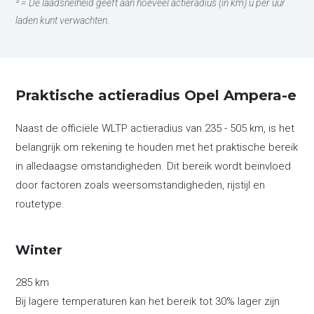
³ = De laadsnelheid geeft aan hoeveel actieradius (in km) u per uur
laden kunt verwachten.
Praktische actieradius Opel Ampera-e
Naast de officiële WLTP actieradius van 235 - 505 km, is het
belangrijk om rekening te houden met het praktische bereik
in alledaagse omstandigheden. Dit bereik wordt beïnvloed
door factoren zoals weersomstandigheden, rijstijl en
routetype.
Winter
285 km
Bij lagere temperaturen kan het bereik tot 30% lager zijn