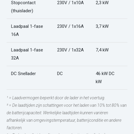
Stopcontact
230V / 1x10A
2,3 kW
O
(thuislader)
Laadpaal 1-fase
230V / 1x16A
3,7 kW
O
16A
Laadpaal 1-fase
230V / 1x32A
7,4 kW
O
32A
DC Snellader
DC
46 kW DC
O
kW
¹ = Laadvermogen beperkt door de lader in het voertuig.
² = De laadtijden zijn schattingen voor het laden van 10% tot 80% van
de batterijcapaciteit. Werkelijke laadtijden kunnen variëren
afhankelijk van omgevingstemperatuur, batterijconditie en andere
factoren.