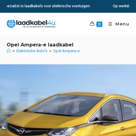
Ga
Op werkdagen voor 15:00 besteld? Volgende dag in huis
naar
inhoud
Menu
0
Opel Ampera-e laadkabel
>
Elektrische Auto's
>
Opel Ampera-e