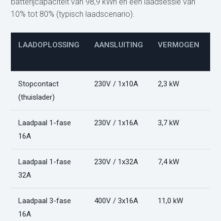
batterijcapaciteit van 98,9 kWh en een laadsessie van
10% tot 80% (typisch laadscenario).
LAADOPLOSSING
AANSLUITING
VERMOGEN
L
(
Stopcontact
230V / 1x10A
2,3 kW
3
(thuislader)
Laadpaal 1-fase
230V / 1x16A
3,7 kW
1
16A
Laadpaal 1-fase
230V / 1x32A
7,4 kW
1
32A
Laadpaal 3-fase
400V / 3x16A
11,0 kW
7
16A