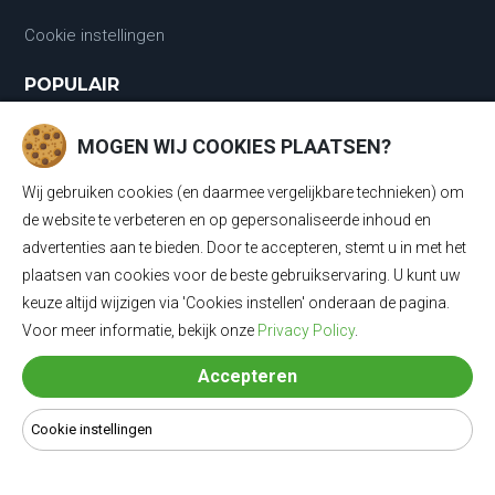
Cookie instellingen
POPULAIR
Laadkabels
MOGEN WIJ COOKIES PLAATSEN?
Laadkabels Type 1
Wij gebruiken cookies (en daarmee vergelijkbare technieken) om
de website te verbeteren en op gepersonaliseerde inhoud en
Laadkabels Type 2
advertenties aan te bieden. Door te accepteren, stemt u in met het
Mobiele Thuisladers Type 2 en Type 1
plaatsen van cookies voor de beste gebruikservaring. U kunt uw
keuze altijd wijzigen via 'Cookies instellen' onderaan de pagina.
Mobiele Thuisladers Type 1
Voor meer informatie, bekijk onze
Privacy Policy
.
Mobiele Thuisladers Type 2
Accepteren
Verloopkabels
Cookie instellingen
© 2024 Laadkabel4u - Alle rechten voorbehouden | Alle prijzen
zijn inclusief 21% BTW