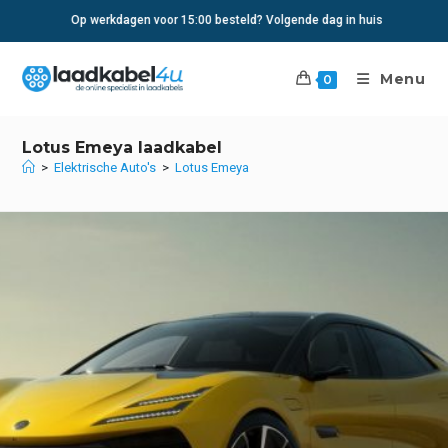
Ga
Op werkdagen voor 15:00 besteld? Volgende dag in huis
naar
inhoud
Menu
0
Lotus Emeya laadkabel
>
Elektrische Auto's
>
Lotus Emeya