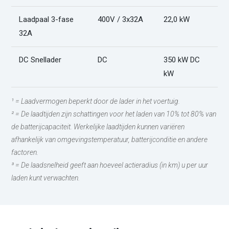
Laadpaal 3-fase
400V / 3x32A
22,0 kW
3
32A
DC Snellader
DC
350 kW DC
1
kW
¹ = Laadvermogen beperkt door de lader in het voertuig.
² = De laadtijden zijn schattingen voor het laden van 10% tot 80% van
de batterijcapaciteit. Werkelijke laadtijden kunnen variëren
afhankelijk van omgevingstemperatuur, batterijconditie en andere
factoren.
³ = De laadsnelheid geeft aan hoeveel actieradius (in km) u per uur
laden kunt verwachten.