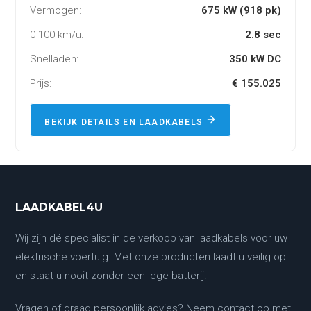
Vermogen:
675 kW (918 pk)
0-100 km/u:
2.8 sec
Snelladen:
350 kW DC
Prijs:
€ 155.025
BEKIJK DETAILS EN LAADKABELS
LAADKABEL4U
Wij zijn dé specialist in de verkoop van laadkabels voor uw
elektrische voertuig. Met onze producten laadt u veilig op
en staat u nooit zonder een lege batterij.
Vragen of graag persoonlijk advies? Neem contact op met