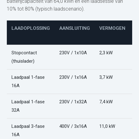
batterijcapaciteit van 64,0 kWh en een laadsessie van
10% tot 80% (typisch laadscenario).
LAADOPLOSSING
AANSLUITING
VERMOGEN
L
(
Stopcontact
230V / 1x10A
2,3 kW
2
(thuislader)
Laadpaal 1-fase
230V / 1x16A
3,7 kW
1
16A
Laadpaal 1-fase
230V / 1x32A
7,4 kW
6
32A
Laadpaal 3-fase
400V / 3x16A
11,0 kW
4
16A