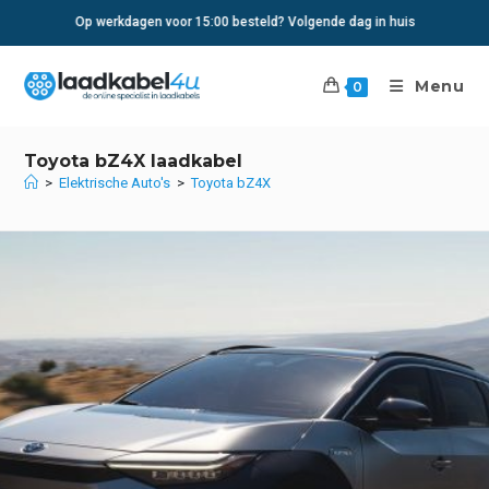
Ga
Op werkdagen voor 15:00 besteld? Volgende dag in huis
naar
inhoud
Menu
0
Toyota bZ4X laadkabel
>
Elektrische Auto's
>
Toyota bZ4X