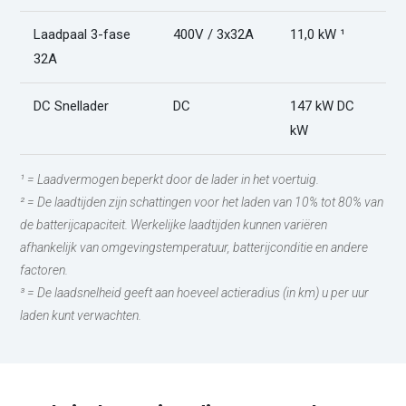
Laadpaal 3-fase
400V / 3x32A
11,0 kW ¹
4
32A
DC Snellader
DC
147 kW DC
1
kW
¹ = Laadvermogen beperkt door de lader in het voertuig.
² = De laadtijden zijn schattingen voor het laden van 10% tot 80% van
de batterijcapaciteit. Werkelijke laadtijden kunnen variëren
afhankelijk van omgevingstemperatuur, batterijconditie en andere
factoren.
³ = De laadsnelheid geeft aan hoeveel actieradius (in km) u per uur
laden kunt verwachten.