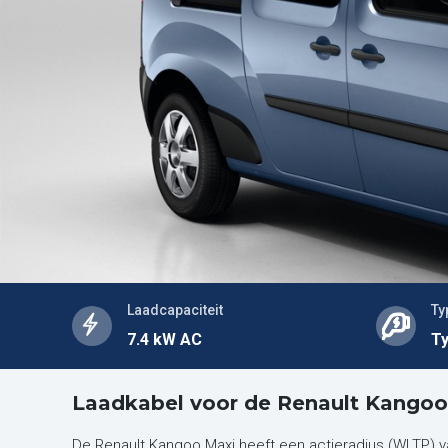
Laadcapaciteit
Ty
7.4 kW AC
Ty
Laadkabel voor de Renault Kangoo
De Renault Kangoo Maxi heeft een actieradius (WLTP) va