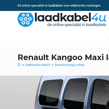
Ga
Dé online specialist in laadkabels voor elektrische voertuigen
naar
inhoud
Renault Kangoo Maxi 
>
Elektrische Auto's
>
Renault Kangoo Maxi