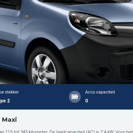
pe stekker
Accu capaciteit
pe 2
0
 Maxi
n 115 tot 245 kilometer. De laadcapaciteit (AC) is 7.4 kW. Voor h