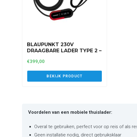
BLAUPUNKT 230V
DRAAGBARE LADER TYPE 2 –
1 FASE – 8A TOT 16A
€
399,00
(P1PM2T2)
BEKIJK PRODUCT
Voordelen van een mobiele thuislader:
Overal te gebruiken, perfect voor op reis of als r
Geen installatie nodig, direct gebruiksklaar