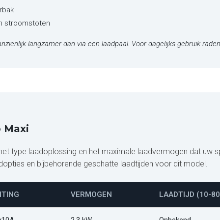
rbak
en stroomstoten
nzienlijk langzamer dan via een laadpaal. Voor dagelijks gebruik raden
o Maxi
 het type laadoplossing en het maximale laadvermogen dat uw 
adopties en bijbehorende geschatte laadtijden voor dit model.
ITING
VERMOGEN
LAADTIJD (10-80