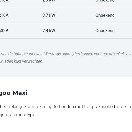
x10A
2,3 kW
Onbekend
x16A
3,7 kW
Onbekend
x32A
7,4 kW
Onbekend
% van de batterijcapaciteit. Werkelijke laadtijden kunnen variëren afhankelijk
uur laden kunt verwachten.
ngoo Maxi
s het belangrijk om rekening te houden met het praktische bereik 
stijl en routetype.