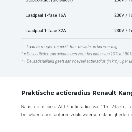
Stopcontact (thuislader)
230V / 1
Laadpaal 1-fase 16A
230V / 1
Laadpaal 1-fase 32A
230V / 1
¹ = Laadvermogen beperkt door de lader in het voertuig.
² = De laadtijden zijn schattingen voor het laden van 10% tot 80
³ = De laadsnelheid geeft aan hoeveel actieradius (in km) u per 
Praktische actieradius Renault Ka
Naast de officiële WLTP actieradius van 115 - 245 km, i
beïnvloed door factoren zoals weersomstandigheden, rij