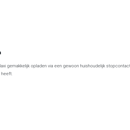
n
xi gemakkelijk opladen via een gewoon huishoudelijk stopcontact o
 heeft.