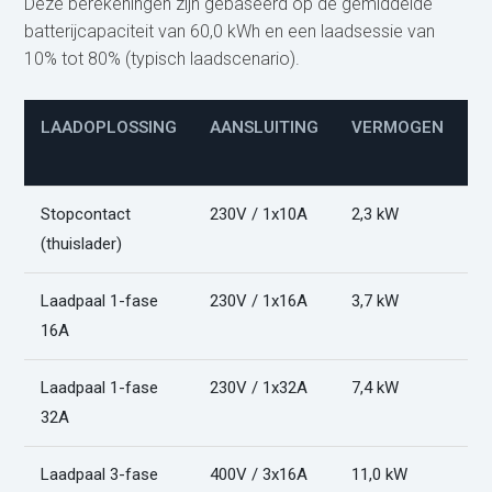
Deze berekeningen zijn gebaseerd op de gemiddelde
batterijcapaciteit van 60,0 kWh en een laadsessie van
10% tot 80% (typisch laadscenario).
LAADOPLOSSING
AANSLUITING
VERMOGEN
L
(
Stopcontact
230V / 1x10A
2,3 kW
1
(thuislader)
Laadpaal 1-fase
230V / 1x16A
3,7 kW
1
16A
Laadpaal 1-fase
230V / 1x32A
7,4 kW
6
32A
Laadpaal 3-fase
400V / 3x16A
11,0 kW
4