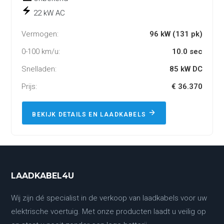
22 kW AC
Vermogen:
96 kW (131 pk)
0-100 km/u:
10.0 sec
Snelladen:
85 kW DC
Prijs:
€ 36.370
BEKIJK DETAILS EN LAADKABELS
LAADKABEL4U
Wij zijn dé specialist in de verkoop van laadkabels voor uw
elektrische voertuig. Met onze producten laadt u veilig op