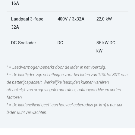
16A
Laadpaal 3-fase
400V / 3x32A
22,0 kW
2
32A
DC Snellader
DC
85 kW DC
3
kW
¹ = Laadvermogen beperkt door de lader in het voertuig.
² = De laadtijden zijn schattingen voor het laden van 10% tot 80% van
de batterijcapaciteit. Werkelijke laadtijden kunnen variëren
afhankelijk van omgevingstemperatuur, batterijconditie en andere
factoren.
³ = De laadsnelheid geeft aan hoeveel actieradius (in km) u per uur
laden kunt verwachten.