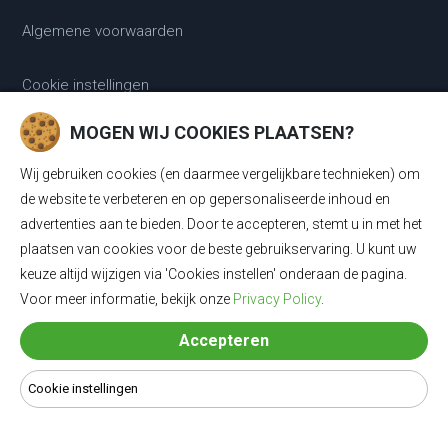
Algemene voorwaarden
Cookie instellingen
POPULAIR
MOGEN WIJ COOKIES PLAATSEN?
Wij gebruiken cookies (en daarmee vergelijkbare technieken) om
Laadkabels
de website te verbeteren en op gepersonaliseerde inhoud en
Laadkabels Type 1
advertenties aan te bieden. Door te accepteren, stemt u in met het
plaatsen van cookies voor de beste gebruikservaring. U kunt uw
Laadkabels Type 2
keuze altijd wijzigen via 'Cookies instellen' onderaan de pagina.
Voor meer informatie, bekijk onze
Privacy Policy
.
Mobiele Thuisladers Type 2 en Type 1
Mobiele Thuisladers Type 1
Accepteren
Mobiele Thuisladers Type 2
Cookie instellingen
Verloopkabels