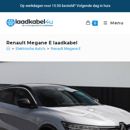
Ga
Op werkdagen voor 15:00 besteld? Volgende dag in huis
naar
inhoud
Menu
0
Renault Megane E laadkabel
>
Elektrische Auto's
>
Renault Megane E