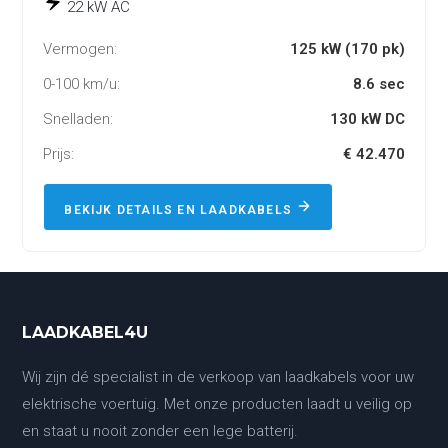
22 kW AC
Vermogen:
125 kW (170 pk)
0-100 km/u:
8.6 sec
Snelladen:
130 kW DC
Prijs:
€ 42.470
BEKIJK DETAILS EN LAADKABELS
LAADKABEL4U
Wij zijn dé specialist in de verkoop van laadkabels voor uw
elektrische voertuig. Met onze producten laadt u veilig op
en staat u nooit zonder een lege batterij.