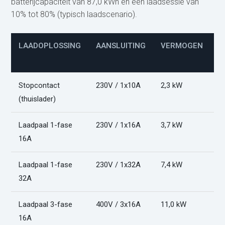
batterijcapaciteit van 87,0 kWh en een laadsessie van
10% tot 80% (typisch laadscenario).
LAADOPLOSSING
AANSLUITING
VERMOGEN
L
(
Stopcontact
230V / 1x10A
2,3 kW
2
(thuislader)
Laadpaal 1-fase
230V / 1x16A
3,7 kW
1
16A
Laadpaal 1-fase
230V / 1x32A
7,4 kW
9
32A
Laadpaal 3-fase
400V / 3x16A
11,0 kW
6
16A