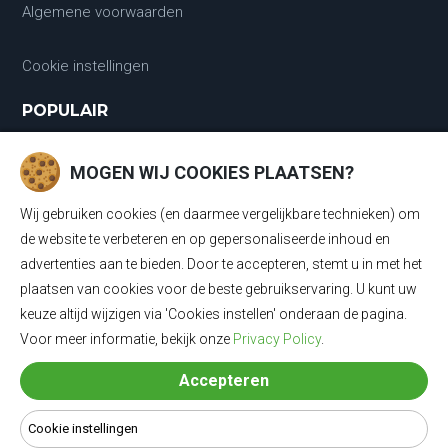
Algemene voorwaarden
Cookie instellingen
POPULAIR
Laadkabels
MOGEN WIJ COOKIES PLAATSEN?
Laadkabels Type 1
Wij gebruiken cookies (en daarmee vergelijkbare technieken) om
Laadkabels Type 2
de website te verbeteren en op gepersonaliseerde inhoud en
advertenties aan te bieden. Door te accepteren, stemt u in met het
Mobiele Thuisladers Type 2 en Type 1
plaatsen van cookies voor de beste gebruikservaring. U kunt uw
keuze altijd wijzigen via 'Cookies instellen' onderaan de pagina.
Mobiele Thuisladers Type 1
Voor meer informatie, bekijk onze
Privacy Policy
.
Mobiele Thuisladers Type 2
Accepteren
Verloopkabels
Cookie instellingen