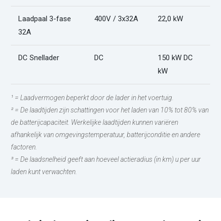
Laadpaal 3-fase
400V / 3x32A
22,0 kW
3
32A
DC Snellader
DC
150 kW DC
2
kW
¹ = Laadvermogen beperkt door de lader in het voertuig.
² = De laadtijden zijn schattingen voor het laden van 10% tot 80% van
de batterijcapaciteit. Werkelijke laadtijden kunnen variëren
afhankelijk van omgevingstemperatuur, batterijconditie en andere
factoren.
³ = De laadsnelheid geeft aan hoeveel actieradius (in km) u per uur
laden kunt verwachten.