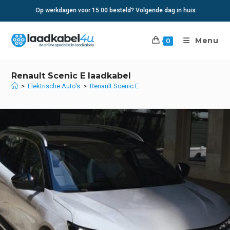
Ga
Op werkdagen voor 15:00 besteld? Volgende dag in huis
naar
inhoud
Menu
0
Renault Scenic E laadkabel
>
Elektrische Auto's
>
Renault Scenic E